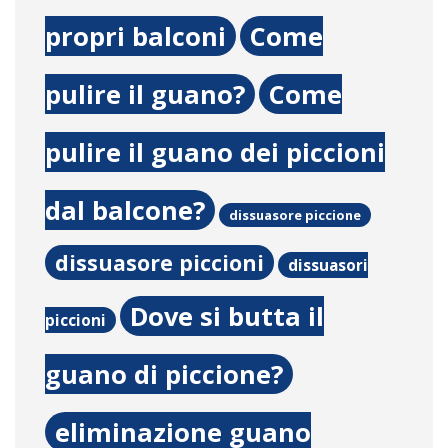
propri balconi
Come
pulire il guano?
Come
pulire il guano dei piccioni
dal balcone?
dissuasore piccione
dissuasore piccioni
dissuasori
Dove si butta il
piccioni
guano di piccione?
eliminazione guano