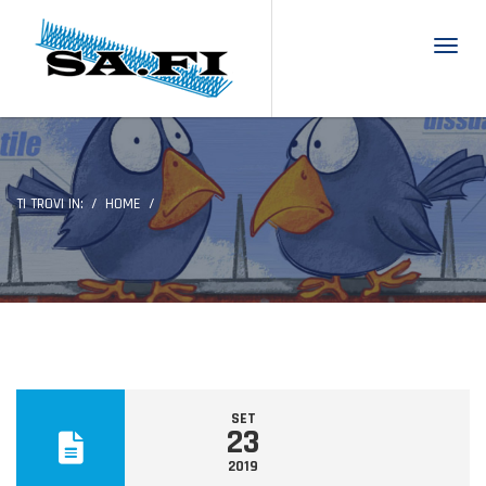
Toggl
TI TROVI IN:
HOME
SET
23
2019