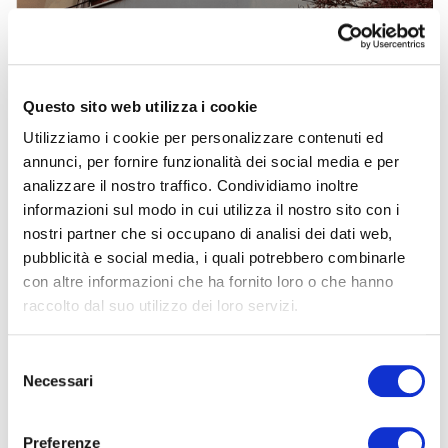
Questo sito web utilizza i cookie
Utilizziamo i cookie per personalizzare contenuti ed
annunci, per fornire funzionalità dei social media e per
analizzare il nostro traffico. Condividiamo inoltre
informazioni sul modo in cui utilizza il nostro sito con i
nostri partner che si occupano di analisi dei dati web,
pubblicità e social media, i quali potrebbero combinarle
Ci viene richiesto di bissare sull’argomento posa reti per uccelli
con altre informazioni che ha fornito loro o che hanno
Milano; i nostri Clienti, curiosi, vogliono ulteriori informazioni ma
raccolto dal suo utilizzo dei loro servizi.
soprattutto vorrebbero “vedere” il risultato a fine lavori. La posa
dei vari sistemi di allontanamento volatili cambia in base al
S
problema…
Necessari
e
l
e
Preferenze