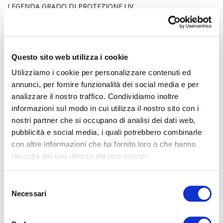
LEGENDA GRADO DI PROTEZIONE UV
HDPE – PROTEZIONE 45kLy
HDPE + 1% ANTI UV – PROTEZIONE 360kLy
HDPE + 2% ANTI UV – PROTEZIONE 540kLy
Questo sito web utilizza i cookie
Utilizziamo i cookie per personalizzare contenuti ed
annunci, per fornire funzionalità dei social media e per
analizzare il nostro traffico. Condividiamo inoltre
I PRODOTTI CHE UTILIZZIAMO E I NOSTRI SERVIZI
informazioni sul modo in cui utilizza il nostro sito con i
nostri partner che si occupano di analisi dei dati web,
pubblicità e social media, i quali potrebbero combinarle
Dissuasore acciaio inox 66 punte/mt
con altre informazioni che ha fornito loro o che hanno
raccolto dal suo utilizzo dei loro servizi.
Dissuasore acciaio inox per persiane
Dissuasore base policarbonato
S
Necessari
e
Dissuasore acciaio inox per grondaie
l
e