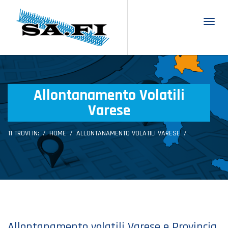
Toggl
Allontanamento Volatili
Varese
TI TROVI IN:
HOME
ALLONTANAMENTO VOLATILI VARESE
Allontanamento volatili Varese e Provincia