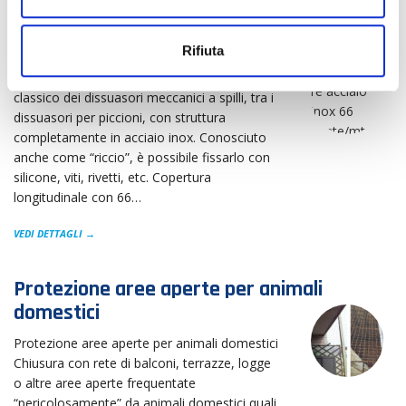
s
o
Dissuasore acciaio inox 66 punte/mt
Rifiuta
Dissuasore acciaio inox 66 punte/mt Il più
classico dei dissuasori meccanici a spilli, tra i
dissuasori per piccioni, con struttura
completamente in acciaio inox. Conosciuto
anche come “riccio”, è possibile fissarlo con
silicone, viti, rivetti, etc. Copertura
longitudinale con 66…
VEDI DETTAGLI →
Protezione aree aperte per animali
domestici
Protezione aree aperte per animali domestici
Chiusura con rete di balconi, terrazze, logge
o altre aree aperte frequentate
“pericolosamente” da animali domestici quali