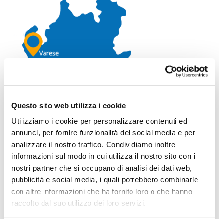
Questo sito web utilizza i cookie
Utilizziamo i cookie per personalizzare contenuti ed
annunci, per fornire funzionalità dei social media e per
analizzare il nostro traffico. Condividiamo inoltre
informazioni sul modo in cui utilizza il nostro sito con i
nostri partner che si occupano di analisi dei dati web,
TORNA ALL'ELENCO PROVINCE
pubblicità e social media, i quali potrebbero combinarle
con altre informazioni che ha fornito loro o che hanno
Dissuasore acciaio inox per grondaie
raccolto dal suo utilizzo dei loro servizi.
Dissuasore acciaio inox per grondaie