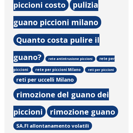
pulizia
piccioni costo
guano piccioni milano
Quanto costa pulire il
guano?
rete per
rete antintrusione piccioni
rete per piccioni Milano
piccioni
reti per piccioni
reti per uccelli Milano
rimozione del guano dei
piccioni
rimozione guano
SA.FI allontanamento volatili