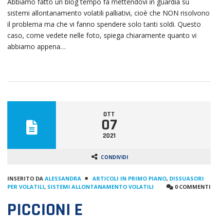
Abbiamo fatto un blog tempo fa mettendovi in guardia su
sistemi allontanamento volatili palliativi, cioè che NON risolvono
il problema ma che vi fanno spendere solo tanti soldi. Questo
caso, come vedete nelle foto, spiega chiaramente quanto vi
abbiamo appena…
OTT
07
2021
CONDIVIDI
INSERITO DA
ALESSANDRA
ARTICOLI IN PRIMO PIANO
,
DISSUASORI
PER VOLATILI
,
SISTEMI ALLONTANAMENTO VOLATILI
0 COMMENTI
PICCIONI E