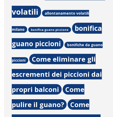
volatili
allontanamento volatili
bonifica
milano
bonifica guano piccione
guano piccioni
bonifiche da guano
Come eliminare gli
piccioni
escrementi dei piccioni dai
propri balconi
Come
pulire il guano?
Come