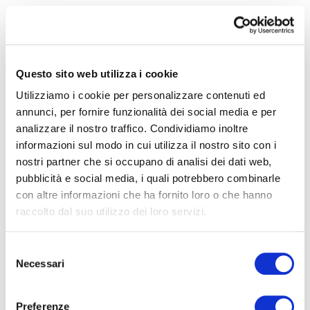
AGO
02
Questo sito web utilizza i cookie
2019
Utilizziamo i cookie per personalizzare contenuti ed
annunci, per fornire funzionalità dei social media e per
CONDIVIDI
analizzare il nostro traffico. Condividiamo inoltre
informazioni sul modo in cui utilizza il nostro sito con i
INSERITO DA
ALESSANDRA
ARTICOLI IN PRIMO PIANO
,
CURIOSITÀ
nostri partner che si occupano di analisi dei dati web,
0 COMMENTI
BUONE VACANZE !!!???
pubblicità e social media, i quali potrebbero combinarle
con altre informazioni che ha fornito loro o che hanno
raccolto dal suo utilizzo dei loro servizi.
E’ arrivato il momento per i piccioni di stazionare, nidificare,
S
cacare tranquillamente dove vogliono; andiamo in cerca di
Necessari
e
riposo ma soprattutto di fresco e mettiamo a riposo i nostri
l
sistemi allontanamento volatili (reti per uccelli Milano,
e
dissuasore piccioni, impianto elettrostatico,…
Preferenze