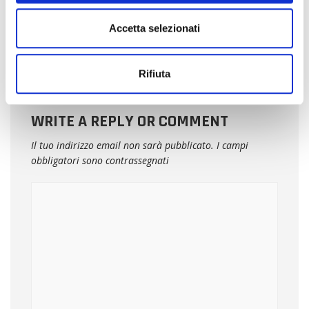
e
balcone? Il motivo ti sorprenderà
n
Accetta selezionati
s
o
Rifiuta
WRITE A REPLY OR COMMENT
Il tuo indirizzo email non sarà pubblicato.
I campi
obbligatori sono contrassegnati