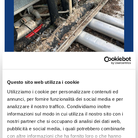
Questo sito web utilizza i cookie
Quando tornerai dalle vacanze… chi avrà abitato
Utilizziamo i cookie per personalizzare contenuti ed
la tua casa o la tua azienda ? Foto
annunci, per fornire funzionalità dei social media e per
testimonianza e allontanamento volatili
analizzare il nostro traffico. Condividiamo inoltre
necessario
informazioni sul modo in cui utilizza il nostro sito con i
nostri partner che si occupano di analisi dei dati web,
pubblicità e social media, i quali potrebbero combinarle
con altre informazioni che ha fornito loro o che hanno