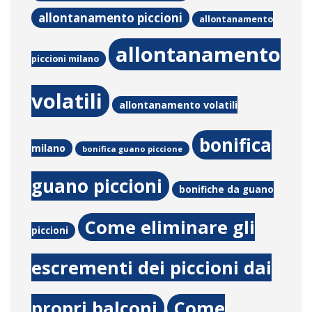
allontanamento piccioni
allontanamento
allontanamento
piccioni milano
volatili
allontanamento volatili
bonifica
milano
bonifica guano piccione
guano piccioni
bonifiche da guano
Come eliminare gli
piccioni
escrementi dei piccioni dai
propri balconi
Come