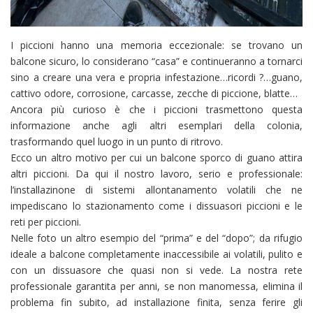
I piccioni hanno una memoria eccezionale: se trovano un
balcone sicuro, lo considerano “casa” e continueranno a tornarci
sino a creare una vera e propria infestazione…ricordi ?…guano,
cattivo odore, corrosione, carcasse, zecche di piccione, blatte…
Ancora più curioso è che i piccioni trasmettono questa
informazione anche agli altri esemplari della colonia,
trasformando quel luogo in un punto di ritrovo.
Ecco un altro motivo per cui un balcone sporco di guano attira
altri piccioni. Da qui il nostro lavoro, serio e professionale:
l’installazinone di sistemi allontanamento volatili che ne
impediscano lo stazionamento come i dissuasori piccioni e le
reti per piccioni.
Nelle foto un altro esempio del “prima” e del “dopo”; da rifugio
ideale a balcone completamente inaccessibile ai volatili, pulito e
con un dissuasore che quasi non si vede. La nostra rete
professionale garantita per anni, se non manomessa, elimina il
problema fin subito, ad installazione finita, senza ferire gli