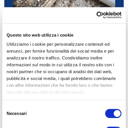
Quando tornerai dalle vacanze… chi avrà abitato
Questo sito web utilizza i cookie
la tua casa o la tua azienda ? Foto
testimonianza e allontanamento volatili
Utilizziamo i cookie per personalizzare contenuti ed
necessario
annunci, per fornire funzionalità dei social media e per
analizzare il nostro traffico. Condividiamo inoltre
informazioni sul modo in cui utilizza il nostro sito con i
nostri partner che si occupano di analisi dei dati web,
pubblicità e social media, i quali potrebbero combinarle
con altre informazioni che ha fornito loro o che hanno
raccolto dal suo utilizzo dei loro servizi.
WRITE A REPLY OR COMMENT
Il tuo indirizzo email non sarà pubblicato.
I campi
S
obbligatori sono contrassegnati
Necessari
e
l