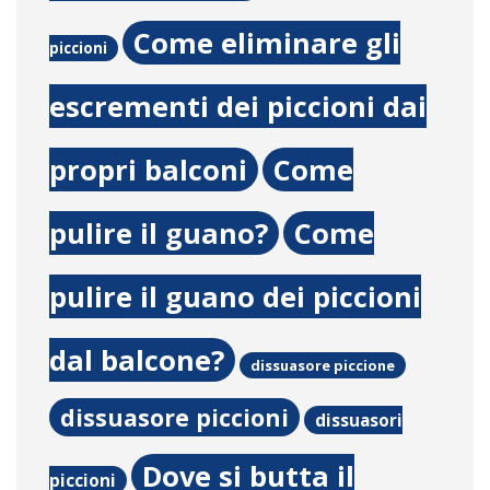
Come eliminare gli
piccioni
escrementi dei piccioni dai
propri balconi
Come
pulire il guano?
Come
pulire il guano dei piccioni
dal balcone?
dissuasore piccione
dissuasore piccioni
dissuasori
Dove si butta il
piccioni