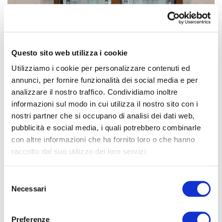
Questo sito web utilizza i cookie
Utilizziamo i cookie per personalizzare contenuti ed
annunci, per fornire funzionalità dei social media e per
analizzare il nostro traffico. Condividiamo inoltre
informazioni sul modo in cui utilizza il nostro sito con i
nostri partner che si occupano di analisi dei dati web,
pubblicità e social media, i quali potrebbero combinarle
con altre informazioni che ha fornito loro o che hanno
raccolto dal suo utilizzo dei loro servizi.
Nei nostri post vi mostriamo frequentemente i servizi
allontanamento volatili effettuati sui balconi, ma è importante
sapere che anche le finestre e altre aree della vostra casa
S
possono essere protette dallo stazionamento di piccioni. Come
Necessari
e
vedete nelle foto testimonianza, il…
l
e
Preferenze