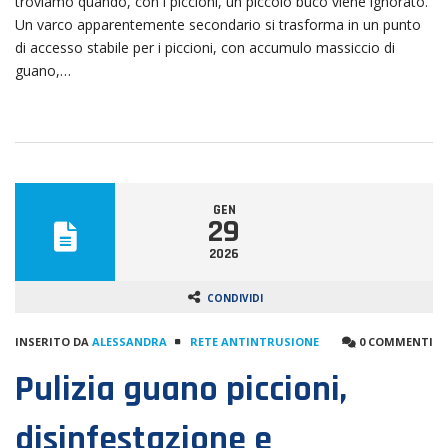
troviamo quando, con i piccioni, un piccolo buco viene ignorato.
Un varco apparentemente secondario si trasforma in un punto
di accesso stabile per i piccioni, con accumulo massiccio di
guano,…
GEN
29
2026
CONDIVIDI
INSERITO DA
ALESSANDRA
RETE ANTINTRUSIONE
0 COMMENTI
Pulizia guano piccioni,
disinfestazione e