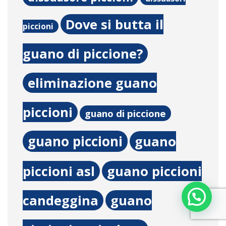
Dove si butta il
piccioni
guano di piccione?
eliminazione guano
piccioni
guano di piccione
guano piccioni
guano
piccioni asl
guano piccioni
candeggina
guano