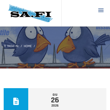
Toggl
TI TROVI IN:
HOME
GIU
26
2026