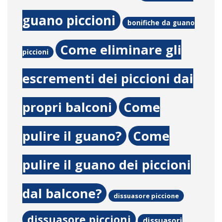
guano piccioni
bonifiche da guano
Come eliminare gli
piccioni
escrementi dei piccioni dai
propri balconi
Come
pulire il guano?
Come
pulire il guano dei piccioni
dal balcone?
dissuasore piccione
dissuasore piccioni
dissuasori