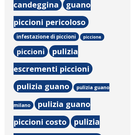
candeggina
guano
piccioni pericoloso
infestazione di piccioni
piccione
pulizia
piccioni
escrementi piccioni
pulizia guano
pulizia guano
pulizia guano
milano
pulizia
piccioni costo