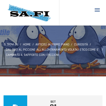
Toggl
TI TROVI IN:
HOME
ARTICOLI IN PRIMO PIANO
CURIOSITÀ
DAL TIRO AL PICCIONE ALL’ALLONTANAMENTO VOLATILI ETICO:COME E’
CAMBIATO IL RAPPORTO CON I PICCIONI
SET