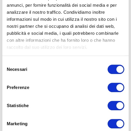
annunci, per fornire funzionalità dei social media e per
analizzare il nostro traffico. Condividiamo inoltre
informazioni sul modo in cui utilizza il nostro sito con i
nostri partner che si occupano di analisi dei dati web,
pubblicità e social media, i quali potrebbero combinarle
con altre informazioni che ha fornito loro o che hanno
raccolto dal suo utilizzo dei loro servizi.
ULTIME NEWS
S
ARTICOLI IN PRIMO PIANO
Necessari
e
ALLONTANAMENTO VOLATILI E
l
CAPANNONI INDUSTRIALI: SE I
e
PICCIONI ENTRANO UNA VOLTA
Preferenze
TORNERANNO ANCORA. VUOI
z
ASPETTARE I DANNI O
i
PREVENIRLI?
o
Statistiche
n
e
ARTICOLI IN PRIMO PIANO
Marketing
d
Allontanamento Piccioni e