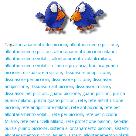
Tag:
allontanamento dei piccioni
,
allontanamento piccione
,
allontanamento piccioni
,
allontanamento piccioni milano
,
allontanamento volatili
,
allontanamento volatili milano
,
allontanamento volatili milano e provincia
,
bonifica guano
piccione
,
dissuasore a spirale
,
dissuasore antipiccione
,
dissuasore per piccioni
,
dissuasore piccione
,
dissuasori
antipiccione
,
dissuasori antipiccioni
,
dissuasori milano
,
dissuasori per piccioni
,
guano piccione
,
guano piccioni
,
pulizia
guano milano
,
pulizia guano piccioni
,
rete
,
rete antintrusione
piccioni
,
rete antipiccione milano
,
rete antipiccioni
,
rete per
allontanamento volatili
,
rete per piccioni
,
rete per piccioni
Milano
,
rete per uccelli Milano
,
rete protezione balconi
,
servizio
pulizia guano piccione
,
sistemi allontanamento piccioni
,
sistemi
allontanamento piccioni Milano
,
sistemi allontanamento volatili
,