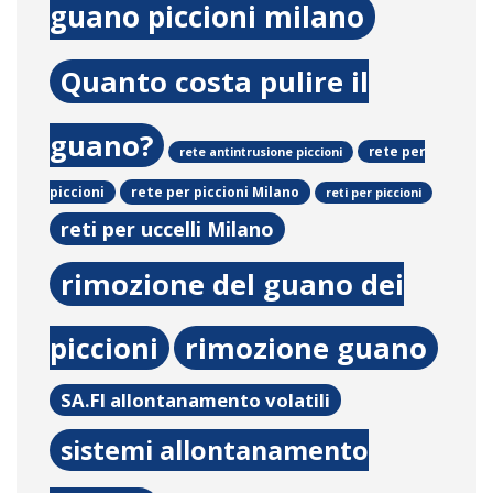
guano piccioni milano
Quanto costa pulire il
guano?
rete per
rete antintrusione piccioni
rete per piccioni Milano
piccioni
reti per piccioni
reti per uccelli Milano
rimozione del guano dei
piccioni
rimozione guano
SA.FI allontanamento volatili
sistemi allontanamento