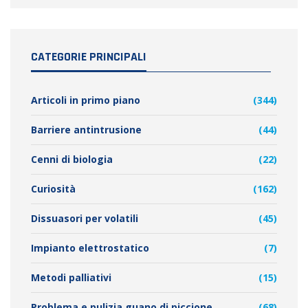
CATEGORIE PRINCIPALI
Articoli in primo piano
(344)
Barriere antintrusione
(44)
Cenni di biologia
(22)
Curiosità
(162)
Dissuasori per volatili
(45)
Impianto elettrostatico
(7)
Metodi palliativi
(15)
Problema e pulizia guano di piccione
(68)