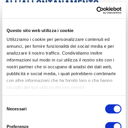
ALL’ALLONTANAMENTO
VOLATILI ETICO:COME E’
CAMBIATO IL RAPPORTO CON
Questo sito web utilizza i cookie
Utilizziamo i cookie per personalizzare contenuti ed
I PICCIONI
annunci, per fornire funzionalità dei social media e per
analizzare il nostro traffico. Condividiamo inoltre
informazioni sul modo in cui utilizza il nostro sito con i
nostri partner che si occupano di analisi dei dati web,
Sicuramente in molti non sono a conoscenza che, nel 1958, i
pubblicità e social media, i quali potrebbero combinarle
piccioni venivano utilizzati nel tiro a volo sportivo. In questo
con altre informazioni che ha fornito loro o che hanno
video storico dell’archivio Luce Cinecittà, risalente proprio a
raccolto dal suo utilizzo dei loro servizi.
quell’anno, compare anche il grande Alberto Moravia che
esprime il suo…
S
Necessari
e
l
e
Preferenze