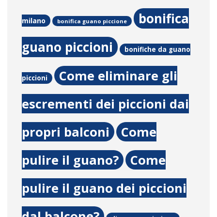
bonifica
milano
bonifica guano piccione
guano piccioni
bonifiche da guano
Come eliminare gli
piccioni
escrementi dei piccioni dai
propri balconi
Come
pulire il guano?
Come
pulire il guano dei piccioni
dal balcone?