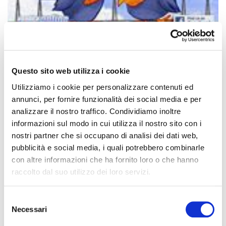
Oggi la SA.FI allontanamento volatili non vi parlerà ne’ di sistemi
allontanamento piccioni ne’ di bonifiche da guano piccioni ma vi
Questo sito web utilizza i cookie
intratterrà pochi secondi con una testimonianza storica del
Dicembre 1931 – ESPERIMENTI SUI PICCIONI VIAGGIATORI
Utilizziamo i cookie per personalizzare contenuti ed
trovata negli archivi storici dello STUDIO…
annunci, per fornire funzionalità dei social media e per
analizzare il nostro traffico. Condividiamo inoltre
informazioni sul modo in cui utilizza il nostro sito con i
nostri partner che si occupano di analisi dei dati web,
pubblicità e social media, i quali potrebbero combinarle
con altre informazioni che ha fornito loro o che hanno
raccolto dal suo utilizzo dei loro servizi.
CERCA
S
Necessari
e
l