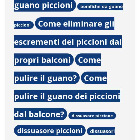
guano piccioni
bonifiche da guano
Come eliminare gli
piccioni
escrementi dei piccioni dai
propri balconi
Come
pulire il guano?
Come
pulire il guano dei piccioni
dal balcone?
dissuasore piccione
dissuasore piccioni
dissuasori