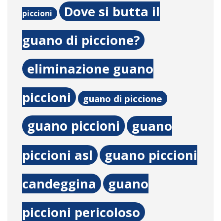
Dove si butta il
piccioni
guano di piccione?
eliminazione guano
piccioni
guano di piccione
guano piccioni
guano
piccioni asl
guano piccioni
candeggina
guano
piccioni pericoloso