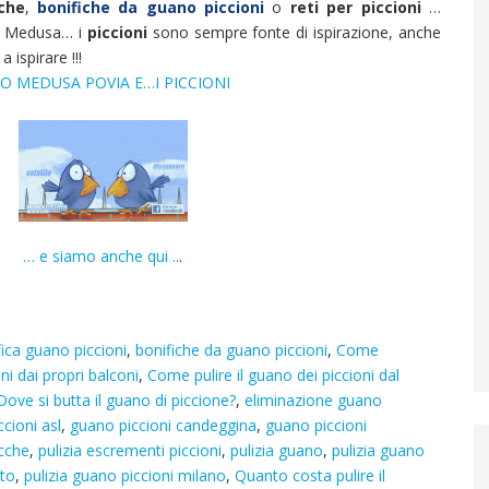
che
,
bonifiche da guano piccioni
o
reti per piccioni
…
io Medusa… i
piccioni
sono sempre fonte di ispirazione, anche
 ispirare !!!
IO MEDUSA POVIA E…I PICCIONI
… e siamo anche qui ..
.
fica guano piccioni
,
bonifiche da guano piccioni
,
Come
ni dai propri balconi
,
Come pulire il guano dei piccioni dal
Dove si butta il guano di piccione?
,
eliminazione guano
cioni asl
,
guano piccioni candeggina
,
guano piccioni
cche
,
pulizia escrementi piccioni
,
pulizia guano
,
pulizia guano
sto
,
pulizia guano piccioni milano
,
Quanto costa pulire il