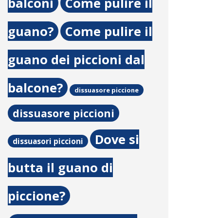
balconi
Come pulire il
guano?
Come pulire il
guano dei piccioni dal
balcone?
dissuasore piccione
dissuasore piccioni
Dove si
dissuasori piccioni
butta il guano di
piccione?