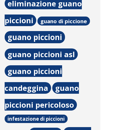
eliminazione guano
piccioni
guano di piccione
guano piccioni
guano piccioni asl
guano piccioni
candeggina
guano
piccioni pericoloso
infestazione di piccioni