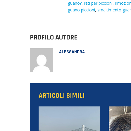
guano?
,
reti per piccioni
,
rimozion
guano piccioni
,
smaltimento guano
PROFILO AUTORE
ALESSANDRA
ARTICOLI SIMILI