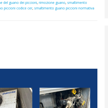
e del guano dei piccioni
,
rimozione guano
,
smaltimento
 piccioni codice cer
,
smaltimento guano piccioni normativa