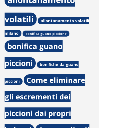
allontanamento
volatili
allontanamento volatili
milano
bonifica guano piccione
bonifica guano
piccioni
bonifiche da guano
Come eliminare
piccioni
gli escrementi dei
piccioni dai propri