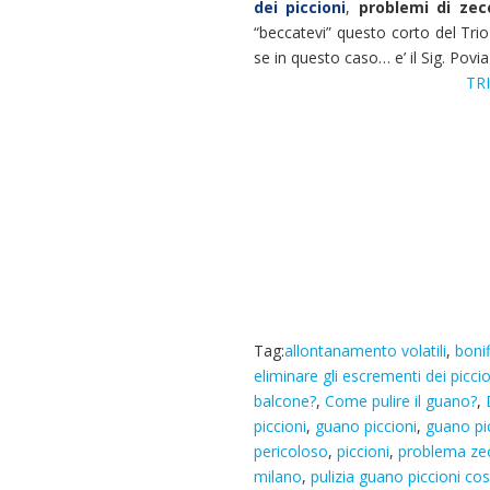
dei piccioni
,
problemi di zec
“beccatevi” questo corto del Tr
se in questo caso… e’ il Sig. Povia a
TR
Tag:
allontanamento volatili
,
boni
eliminare gli escrementi dei piccio
balcone?
,
Come pulire il guano?
,
piccioni
,
guano piccioni
,
guano pic
pericoloso
,
piccioni
,
problema ze
milano
,
pulizia guano piccioni co