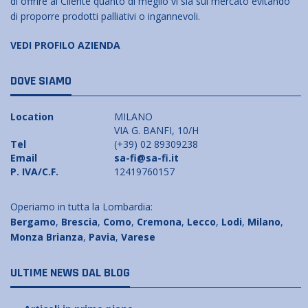
di offrire al Cliente quanto di meglio vi sia sul mercato evitando
di proporre prodotti palliativi o ingannevoli.
VEDI PROFILO AZIENDA
DOVE SIAMO
Location
MILANO
VIA G. BANFI, 10/H
Tel
(+39) 02 89309238
Email
sa-fi@sa-fi.it
P. IVA/C.F.
12419760157
Operiamo in tutta la Lombardia:
Bergamo
,
Brescia
,
Como
,
Cremona
,
Lecco
,
Lodi
,
Milano
,
Monza Brianza
,
Pavia
,
Varese
ULTIME NEWS DAL BLOG