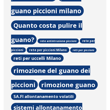
guano piccioni milano
Quanto costa pulire il
guano?
rete per
rete antintrusione piccioni
rete per piccioni Milano
piccioni
reti per piccioni
reti per uccelli Milano
rimozione del guano dei
piccioni
rimozione guano
SA.FI allontanamento volatili
sistemi allontanamento