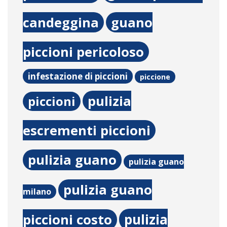
candeggina
guano
piccioni pericoloso
infestazione di piccioni
piccione
pulizia
piccioni
escrementi piccioni
pulizia guano
pulizia guano
pulizia guano
milano
pulizia
piccioni costo