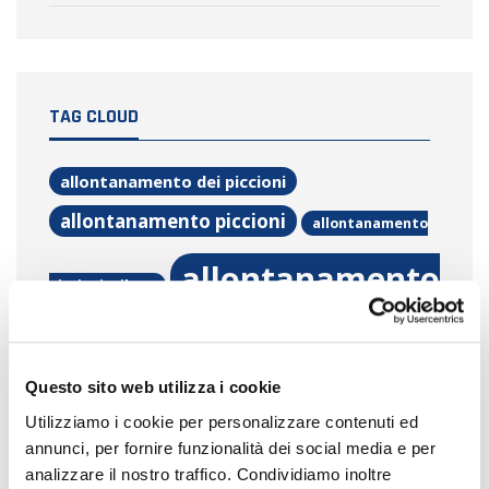
TAG CLOUD
allontanamento dei piccioni
allontanamento piccioni
allontanamento
allontanamento
piccioni milano
volatili
allontanamento volatili
Questo sito web utilizza i cookie
bonifica
Utilizziamo i cookie per personalizzare contenuti ed
milano
bonifica guano piccione
annunci, per fornire funzionalità dei social media e per
analizzare il nostro traffico. Condividiamo inoltre
guano piccioni