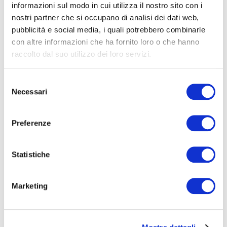
bonifiche da guano
informazioni sul modo in cui utilizza il nostro sito con i
nostri partner che si occupano di analisi dei dati web,
Come eliminare gli
pubblicità e social media, i quali potrebbero combinarle
piccioni
con altre informazioni che ha fornito loro o che hanno
escrementi dei piccioni dai
raccolto dal suo utilizzo dei loro servizi.
S
propri balconi
Come
Necessari
e
l
pulire il guano?
Come
e
Preferenze
z
pulire il guano dei piccioni
i
o
Statistiche
n
dal balcone?
dissuasore piccione
e
Marketing
d
dissuasore piccioni
dissuasori
e
l