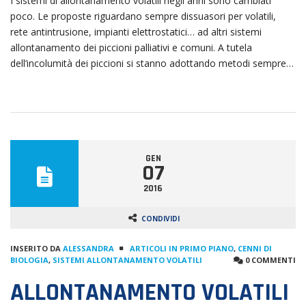
I sistemi di allontanamento volatili negli anni sono cambiati
poco. Le proposte riguardano sempre dissuasori per volatili,
rete antintrusione, impianti elettrostatici… ad altri sistemi
allontanamento dei piccioni palliativi e comuni. A tutela
dell’incolumità dei piccioni si stanno adottando metodi sempre…
GEN
07
2016
CONDIVIDI
INSERITO DA
ALESSANDRA
ARTICOLI IN PRIMO PIANO
,
CENNI DI
BIOLOGIA
,
SISTEMI ALLONTANAMENTO VOLATILI
0 COMMENTI
ALLONTANAMENTO VOLATILI