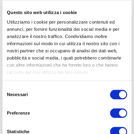
preferisca i centri…
Questo sito web utilizza i cookie
Utilizziamo i cookie per personalizzare contenuti ed
annunci, per fornire funzionalità dei social media e per
analizzare il nostro traffico. Condividiamo inoltre
informazioni sul modo in cui utilizza il nostro sito con i
OTT
05
nostri partner che si occupano di analisi dei dati web,
pubblicità e social media, i quali potrebbero combinarle
2015
con altre informazioni che ha fornito loro o che hanno
raccolto dal suo utilizzo dei loro servizi.
CONDIVIDI
INSERITO DA
ALESSANDRA
ARTICOLI IN PRIMO PIANO
,
DISSUASORI
S
PER VOLATILI
0 COMMENTI
Necessari
e
CONSIGLI PER ALLONTANARE
l
e
Preferenze
I PICCIONI DAL BALCONE
z
i
o
Statistiche