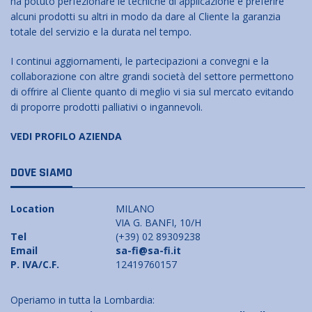
ha potuto perfezionare le tecniche di applicazione e preferire
alcuni prodotti su altri in modo da dare al Cliente la garanzia
totale del servizio e la durata nel tempo.
I continui aggiornamenti, le partecipazioni a convegni e la
collaborazione con altre grandi società del settore permettono
di offrire al Cliente quanto di meglio vi sia sul mercato evitando
di proporre prodotti palliativi o ingannevoli.
VEDI PROFILO AZIENDA
DOVE SIAMO
Location
MILANO
VIA G. BANFI, 10/H
Tel
(+39) 02 89309238
Email
sa-fi@sa-fi.it
P. IVA/C.F.
12419760157
Operiamo in tutta la Lombardia: