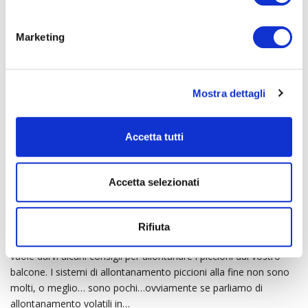
(parte 1)
n
e
Marketing
d
e
l
Mostra dettagli
c
o
n
Accetta tutti
s
e
n
Accetta selezionati
s
o
Rifiuta
La SAFI allontanamento volatili milano e provincia questa volta
vuole darvi alcuni consigli per allontanare i piccioni dal vostro
balcone. I sistemi di allontanamento piccioni alla fine non sono
molti, o meglio… sono pochi…ovviamente se parliamo di
allontanamento volatili in…