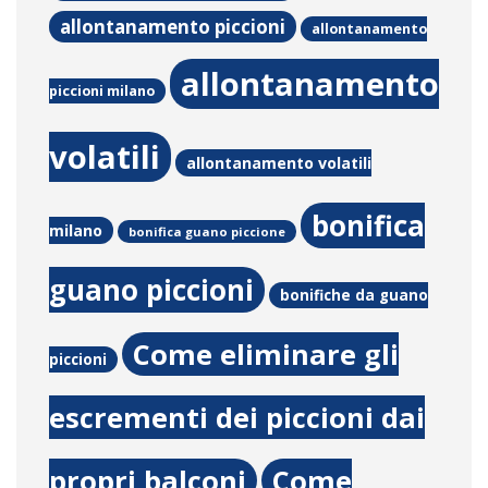
allontanamento piccioni
allontanamento
allontanamento
piccioni milano
volatili
allontanamento volatili
bonifica
milano
bonifica guano piccione
guano piccioni
bonifiche da guano
Come eliminare gli
piccioni
escrementi dei piccioni dai
propri balconi
Come