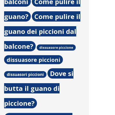
balconi
Come pulire il
guano?
Come pulire il
guano dei piccioni dal
balcone?
dissuasore piccione
dissuasore piccioni
Dove si
dissuasori piccioni
butta il guano di
piccione?