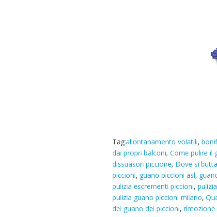
Tag:
allontanamento volatili
,
boni
dai propri balconi
,
Come pulire il 
dissuasori piccione
,
Dove si butta
piccioni
,
guano piccioni asl
,
guano
pulizia escrementi piccioni
,
pulizi
pulizia guano piccioni milano
,
Qua
del guano dei piccioni
,
rimozione