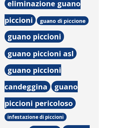
eliminazione guano
piccioni
guano di piccione
guano piccioni
guano piccioni asl
guano piccioni
candeggina
guano
piccioni pericoloso
infestazione di piccioni