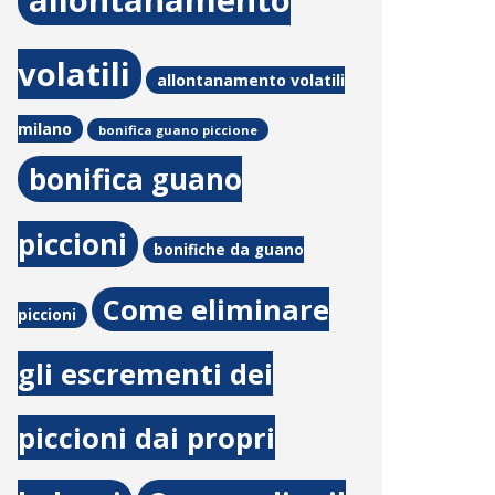
allontanamento
volatili
allontanamento volatili
milano
bonifica guano piccione
bonifica guano
piccioni
bonifiche da guano
Come eliminare
piccioni
gli escrementi dei
piccioni dai propri