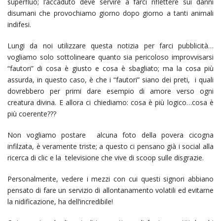
superfluo; l’accaduto deve servire a farci riflettere sui danni
disumani che provochiamo giorno dopo giorno a tanti animali
indifesi.
Lungi da noi utilizzare questa notizia per farci pubblicità…
vogliamo solo sottolineare quanto sia pericoloso improvvisarsi
“fautori” di cosa è giusto e cosa è sbagliato; ma la cosa più
assurda, in questo caso, è che i “fautori” siano dei preti, i quali
dovrebbero per primi dare esempio di amore verso ogni
creatura divina. E allora ci chiediamo: cosa è più logico…cosa è
più coerente???
Non vogliamo postare alcuna foto della povera cicogna
infilzata, è veramente triste; a questo ci pensano già i social alla
ricerca di clic e la televisione che vive di scoop sulle disgrazie.
Personalmente, vedere i mezzi con cui questi signori abbiano
pensato di fare un servizio di allontanamento volatili ed evitarne
la nidificazione, ha dell’incredibile!