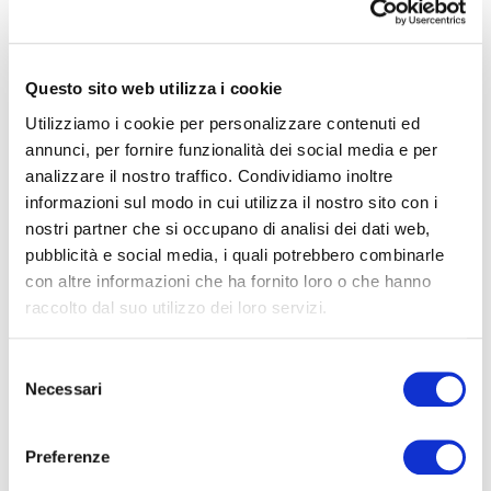
allontanamento volatili
necessario
Questo sito web utilizza i cookie
Utilizziamo i cookie per personalizzare contenuti ed
annunci, per fornire funzionalità dei social media e per
analizzare il nostro traffico. Condividiamo inoltre
SEGUICI SU FACEBOOK!
informazioni sul modo in cui utilizza il nostro sito con i
nostri partner che si occupano di analisi dei dati web,
[custom-facebook-feed nofollow="false"]
pubblicità e social media, i quali potrebbero combinarle
con altre informazioni che ha fornito loro o che hanno
raccolto dal suo utilizzo dei loro servizi.
CATEGORIE PRINCIPALI
S
Necessari
e
l
Articoli in primo piano
(344)
e
Preferenze
z
Barriere antintrusione
(44)