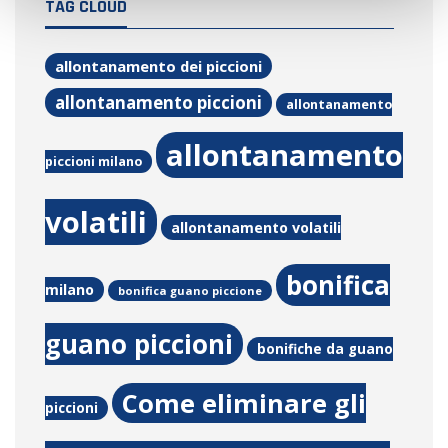
TAG CLOUD
allontanamento dei piccioni
allontanamento piccioni
allontanamento
allontanamento
piccioni milano
volatili
allontanamento volatili
bonifica
milano
bonifica guano piccione
guano piccioni
bonifiche da guano
Come eliminare gli
piccioni