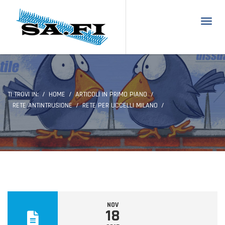
Toggl
TI TROVI IN:
HOME
ARTICOLI IN PRIMO PIANO
RETE ANTINTRUSIONE
RETE PER UCCELLI MILANO
NOV
18