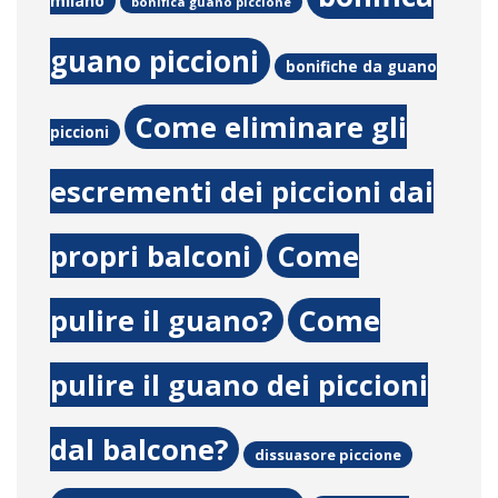
milano
bonifica guano piccione
guano piccioni
bonifiche da guano
Come eliminare gli
piccioni
escrementi dei piccioni dai
propri balconi
Come
pulire il guano?
Come
pulire il guano dei piccioni
dal balcone?
dissuasore piccione