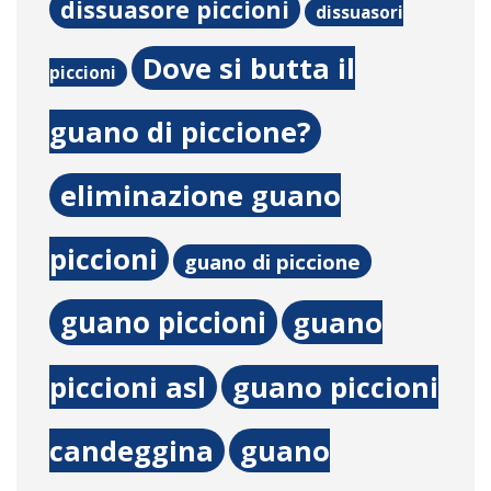
dissuasore piccioni
dissuasori
Dove si butta il
piccioni
guano di piccione?
eliminazione guano
piccioni
guano di piccione
guano piccioni
guano
piccioni asl
guano piccioni
candeggina
guano