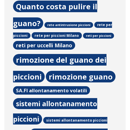
Quanto costa pulire il
guano?
rete per
rete antintrusione piccioni
rete per piccioni Milano
piccioni
reti per piccioni
reti per uccelli Milano
rimozione del guano dei
piccioni
rimozione guano
SA.FI allontanamento volatili
sistemi allontanamento
piccioni
sistemi allontanamento piccioni