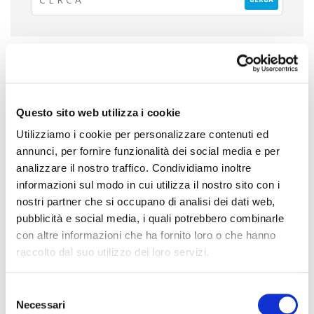
ULTIME NEWS
Questo sito web utilizza i cookie
ARTICOLI IN PRIMO PIANO
Utilizziamo i cookie per personalizzare contenuti ed
ALLONTANAMENTO VOLATILI E
annunci, per fornire funzionalità dei social media e per
CAPANNONI INDUSTRIALI: SE I
PICCIONI ENTRANO UNA VOLTA
analizzare il nostro traffico. Condividiamo inoltre
TORNERANNO ANCORA. VUOI
informazioni sul modo in cui utilizza il nostro sito con i
ASPETTARE I DANNI O
nostri partner che si occupano di analisi dei dati web,
PREVENIRLI?
pubblicità e social media, i quali potrebbero combinarle
con altre informazioni che ha fornito loro o che hanno
raccolto dal suo utilizzo dei loro servizi.
ARTICOLI IN PRIMO PIANO
Allontanamento Piccioni e
condizionatore: cosa succede
S
quando il lavoro non è eseguito
Necessari
e
da professionisti