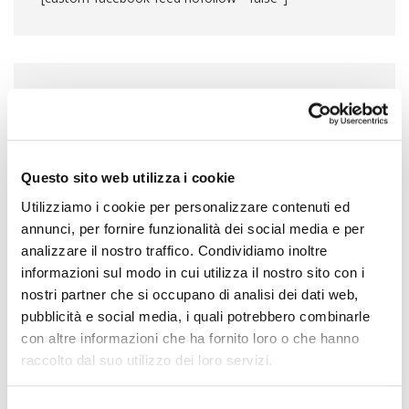
CATEGORIE PRINCIPALI
Articoli in primo piano
(344)
Questo sito web utilizza i cookie
Barriere antintrusione
(44)
Utilizziamo i cookie per personalizzare contenuti ed
annunci, per fornire funzionalità dei social media e per
Cenni di biologia
(22)
analizzare il nostro traffico. Condividiamo inoltre
informazioni sul modo in cui utilizza il nostro sito con i
Curiosità
(162)
nostri partner che si occupano di analisi dei dati web,
Dissuasori per volatili
(45)
pubblicità e social media, i quali potrebbero combinarle
con altre informazioni che ha fornito loro o che hanno
Impianto elettrostatico
(7)
raccolto dal suo utilizzo dei loro servizi.
Metodi palliativi
(15)