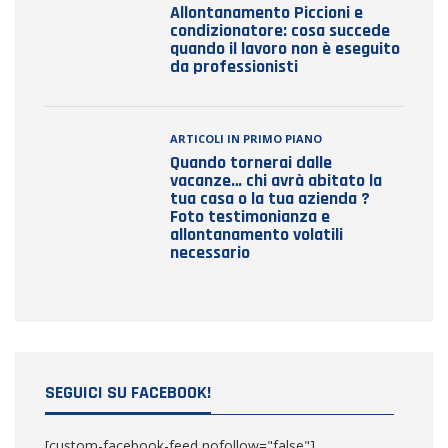
Allontanamento Piccioni e
condizionatore: cosa succede
quando il lavoro non è eseguito
da professionisti
ARTICOLI IN PRIMO PIANO
Quando tornerai dalle
vacanze… chi avrà abitato la
tua casa o la tua azienda ?
Foto testimonianza e
allontanamento volatili
necessario
SEGUICI SU FACEBOOK!
[custom-facebook-feed nofollow="false"]