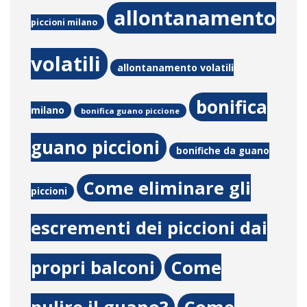
allontanamento
piccioni milano
volatili
allontanamento volatili
bonifica
milano
bonifica guano piccione
guano piccioni
bonifiche da guano
Come eliminare gli
piccioni
escrementi dei piccioni dai
propri balconi
Come