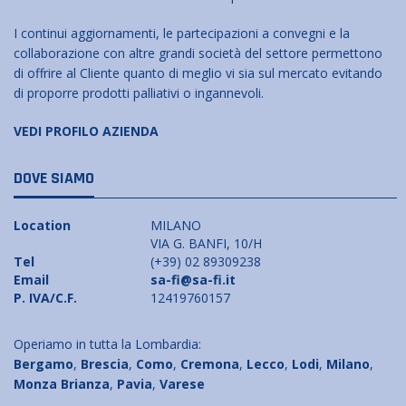
I continui aggiornamenti, le partecipazioni a convegni e la
collaborazione con altre grandi società del settore permettono
di offrire al Cliente quanto di meglio vi sia sul mercato evitando
di proporre prodotti palliativi o ingannevoli.
VEDI PROFILO AZIENDA
DOVE SIAMO
Location
MILANO
VIA G. BANFI, 10/H
Tel
(+39) 02 89309238
Email
sa-fi@sa-fi.it
P. IVA/C.F.
12419760157
Operiamo in tutta la Lombardia:
Bergamo
,
Brescia
,
Como
,
Cremona
,
Lecco
,
Lodi
,
Milano
,
Monza Brianza
,
Pavia
,
Varese