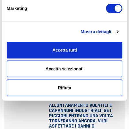
e
Marketing
d
e
l
CERCA
Mostra dettagli
c
o
n
Accetta tutti
s
e
n
Accetta selezionati
s
o
ULTIME NEWS
Rifiuta
ARTICOLI IN PRIMO PIANO
ALLONTANAMENTO VOLATILI E
CAPANNONI INDUSTRIALI: SE I
PICCIONI ENTRANO UNA VOLTA
TORNERANNO ANCORA. VUOI
ASPETTARE I DANNI O