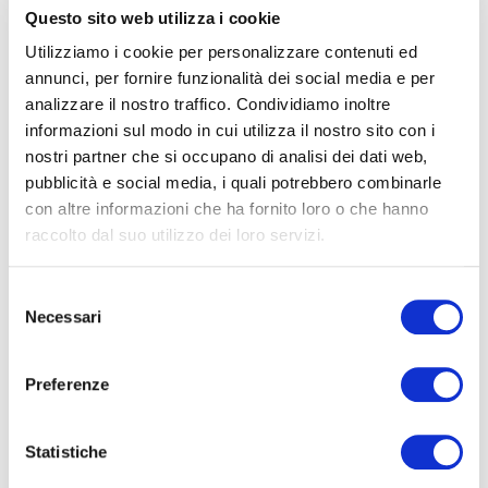
21
Questo sito web utilizza i cookie
2017
Utilizziamo i cookie per personalizzare contenuti ed
annunci, per fornire funzionalità dei social media e per
CONDIVIDI
analizzare il nostro traffico. Condividiamo inoltre
informazioni sul modo in cui utilizza il nostro sito con i
INSERITO DA
ALESSANDRA
ARTICOLI IN PRIMO PIANO
,
SISTEMI
nostri partner che si occupano di analisi dei dati web,
ALLONTANAMENTO VOLATILI
0 COMMENTI
pubblicità e social media, i quali potrebbero combinarle
E’ PRIMAVERA SVEGLIATEVI
con altre informazioni che ha fornito loro o che hanno
raccolto dal suo utilizzo dei loro servizi.
PICCIONI
S
Necessari
e
l
Tra i vari dilemmi sull’inizio della primavera a noi poco importa
e
appurare se è il 20 o il 21 Marzo… a noi importa esservi vicini nel
Preferenze
z
momento in cui, aprendo le finestre o le porte finestre, vi
imbatterete in spiacevoli…
i
o
Statistiche
n