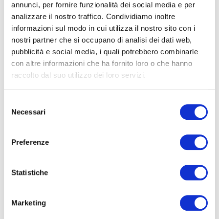
annunci, per fornire funzionalità dei social media e per
analizzare il nostro traffico. Condividiamo inoltre
Rete antintrusione
(76)
informazioni sul modo in cui utilizza il nostro sito con i
Sistemi Allontanamento Volatili
(95)
nostri partner che si occupano di analisi dei dati web,
pubblicità e social media, i quali potrebbero combinarle
con altre informazioni che ha fornito loro o che hanno
raccolto dal suo utilizzo dei loro servizi.
TAG CLOUD
S
Necessari
e
l
allontanamento dei piccioni
e
Preferenze
allontanamento piccioni
allontanamento
z
i
allontanamento
o
Statistiche
piccioni milano
n
e
volatili
Marketing
allontanamento volatili
d