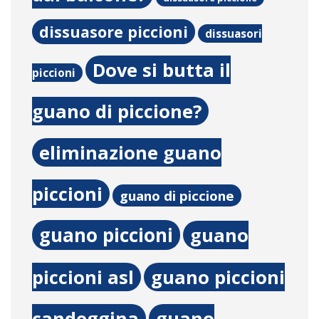
dissuasore piccioni
dissuasori
Dove si butta il
piccioni
guano di piccione?
eliminazione guano
piccioni
guano di piccione
guano piccioni
guano
piccioni asl
guano piccioni
candeggina
guano