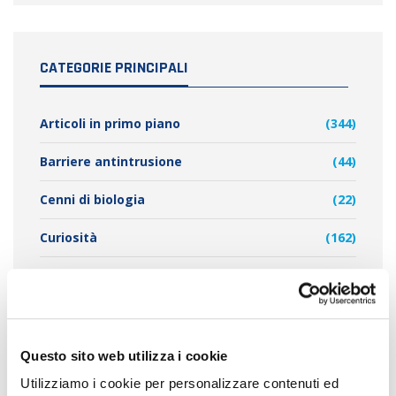
CATEGORIE PRINCIPALI
Articoli in primo piano
(344)
Barriere antintrusione
(44)
Cenni di biologia
(22)
Curiosità
(162)
Dissuasori per volatili
(45)
Impianto elettrostatico
(7)
Metodi palliativi
(15)
Questo sito web utilizza i cookie
Utilizziamo i cookie per personalizzare contenuti ed
Problema e pulizia guano di piccione
(68)