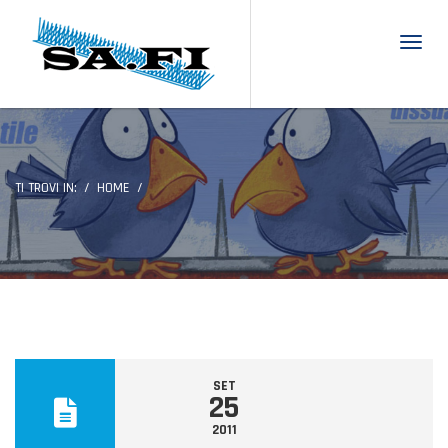
Toggl
TI TROVI IN:
HOME
SET
25
2011