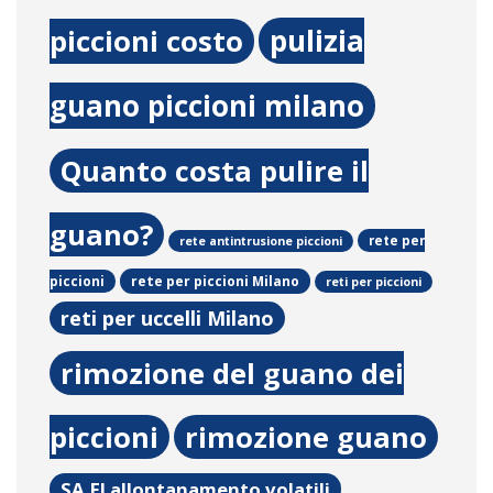
pulizia
piccioni costo
guano piccioni milano
Quanto costa pulire il
guano?
rete per
rete antintrusione piccioni
rete per piccioni Milano
piccioni
reti per piccioni
reti per uccelli Milano
rimozione del guano dei
piccioni
rimozione guano
SA.FI allontanamento volatili