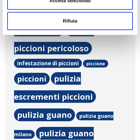
Accetta selezionati
s
piccioni asl
guano piccioni
o
Rifiuta
candeggina
guano
piccioni pericoloso
infestazione di piccioni
piccione
pulizia
piccioni
escrementi piccioni
pulizia guano
pulizia guano
pulizia guano
milano