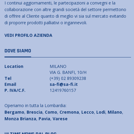
I continui aggiornamenti, le partecipazioni a convegni e la
collaborazione con altre grandi società del settore permettono
di offrire al Cliente quanto di meglio vi sia sul mercato evitando
di proporre prodotti palliativi o ingannevoli.
VEDI PROFILO AZIENDA
DOVE SIAMO
Location
MILANO
VIA G. BANFI, 10/H
Tel
(+39) 02 89309238
Email
sa-fi@sa-fi.it
P. IVA/C.F.
12419760157
Operiamo in tutta la Lombardia:
Bergamo
,
Brescia
,
Como
,
Cremona
,
Lecco
,
Lodi
,
Milano
,
Monza Brianza
,
Pavia
,
Varese