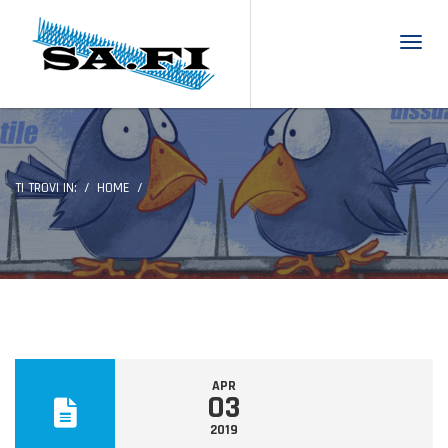
Toggl
TI TROVI IN:
HOME
APR
03
2019