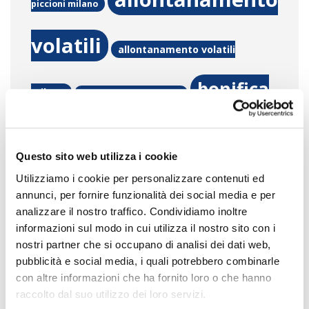
piccioni milano
volatili
allontanamento volatili
bonifica
milano
bonifica guano piccione
guano piccioni
bonifiche da guano
Questo sito web utilizza i cookie
Come eliminare gli
piccioni
Utilizziamo i cookie per personalizzare contenuti ed
annunci, per fornire funzionalità dei social media e per
escrementi dei piccioni dai
analizzare il nostro traffico. Condividiamo inoltre
informazioni sul modo in cui utilizza il nostro sito con i
nostri partner che si occupano di analisi dei dati web,
propri balconi
Come
pubblicità e social media, i quali potrebbero combinarle
con altre informazioni che ha fornito loro o che hanno
pulire il guano?
Come
raccolto dal suo utilizzo dei loro servizi.