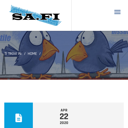
Toggl
TI TROVI IN:
HOME
APR
22
2020