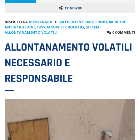
CONDIVIDI
INSERITO DA
ALESSANDRA
ARTICOLI IN PRIMO PIANO
,
BARRIERE
ANTINTRUSIONE
,
DISSUASORI PER VOLATILI
,
SISTEMI
ALLONTANAMENTO VOLATILI
0 COMMENTI
ALLONTANAMENTO VOLATILI
NECESSARIO E
RESPONSABILE