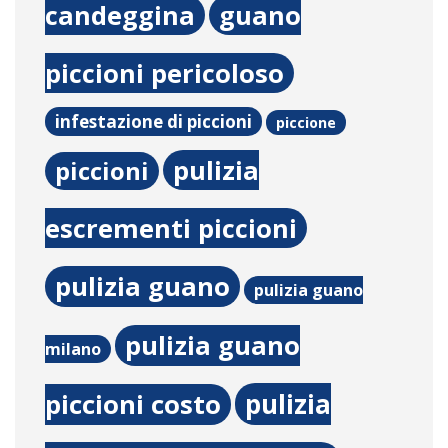
candeggina
guano
piccioni pericoloso
infestazione di piccioni
piccione
pulizia
piccioni
escrementi piccioni
pulizia guano
pulizia guano
pulizia guano
milano
pulizia
piccioni costo