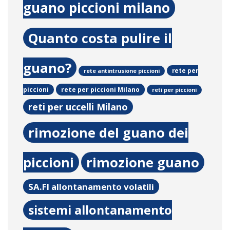
guano piccioni milano
Quanto costa pulire il
guano?
rete per
rete antintrusione piccioni
rete per piccioni Milano
piccioni
reti per piccioni
reti per uccelli Milano
rimozione del guano dei
piccioni
rimozione guano
SA.FI allontanamento volatili
sistemi allontanamento