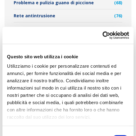
Problema e pulizia guano di piccione
(68)
Rete antintrusione
(76)
Sistemi Allontanamento Volatili
(95)
Questo sito web utilizza i cookie
TAG CLOUD
Utilizziamo i cookie per personalizzare contenuti ed
annunci, per fornire funzionalità dei social media e per
analizzare il nostro traffico. Condividiamo inoltre
allontanamento dei piccioni
informazioni sul modo in cui utilizza il nostro sito con i
allontanamento piccioni
nostri partner che si occupano di analisi dei dati web,
allontanamento
pubblicità e social media, i quali potrebbero combinarle
allontanamento
con altre informazioni che ha fornito loro o che hanno
piccioni milano
raccolto dal suo utilizzo dei loro servizi.
volatili
allontanamento volatili
S