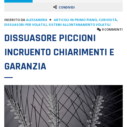
CONDIVIDI
INSERITO DA
ALESSANDRA
ARTICOLI IN PRIMO PIANO
,
CURIOSITÀ
,
DISSUASORI PER VOLATILI
,
SISTEMI ALLONTANAMENTO VOLATILI
0 COMMENTI
DISSUASORE PICCIONI
INCRUENTO CHIARIMENTI E
GARANZIA