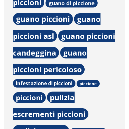
piccioni
guano di piccione
guano piccioni
guano
piccioni asl
guano piccioni
candeggina
guano
piccioni pericoloso
infestazione di piccioni
piccione
pulizia
piccioni
escrementi piccioni