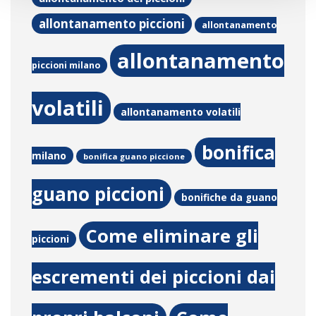
allontanamento piccioni
allontanamento
allontanamento
piccioni milano
volatili
allontanamento volatili
bonifica
milano
bonifica guano piccione
guano piccioni
bonifiche da guano
Come eliminare gli
piccioni
escrementi dei piccioni dai