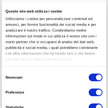
Questo sito web utilizza i cookie
Utilizziamo i cookie per personalizzare contenuti ed
SEGUICI SU FACEBOOK!
annunci, per fornire funzionalità dei social media e per
analizzare il nostro traffico. Condividiamo inoltre
[custom-facebook-feed nofollow="false"]
informazioni sul modo in cui utilizza il nostro sito con i
nostri partner che si occupano di analisi dei dati web,
pubblicità e social media, i quali potrebbero combinarle
con altre informazioni che ha fornito loro o che hanno
raccolto dal suo utilizzo dei loro servizi.
CATEGORIE PRINCIPALI
S
Necessari
Articoli in primo piano
(344)
e
l
Barriere antintrusione
(44)
e
Preferenze
z
Cenni di biologia
(22)
i
o
Statistiche