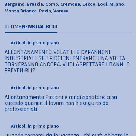
Bergamo
,
Brescia
,
Como
,
Cremona
,
Lecco
,
Lodi
,
Milano
,
Monza Brianza
,
Pavia
,
Varese
ULTIME NEWS DAL BLOG
Articoli in primo piano
ALLONTANAMENTO VOLATILI E CAPANNONI
INDUSTRIALI: SE I PICCIONI ENTRANO UNA VOLTA
TORNERANNO ANCORA. VUOI ASPETTARE I DANNI O
PREVENIRLI?
Articoli in primo piano
Allontanamento Piccioni e condizionatore: cosa
succede quando il lavoro non è eseguito da
professionisti
Articoli in primo piano
Quando tornerai dalle vacanze… chi avrà abitato la