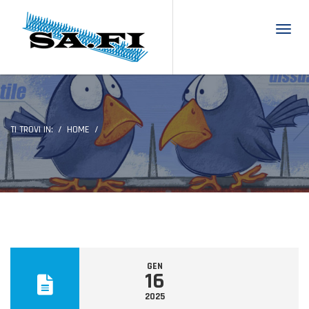
Toggl
TI TROVI IN:
HOME
GEN
16
2025