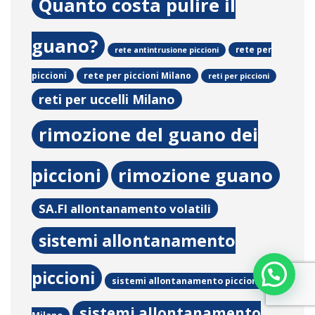
Quanto costa pulire il
guano?
rete per
rete antintrusione piccioni
rete per piccioni Milano
piccioni
reti per piccioni
reti per uccelli Milano
rimozione del guano dei
piccioni
rimozione guano
SA.FI allontanamento volatili
sistemi allontanamento
piccioni
sistemi allontanamento piccioni
sistemi allontanamento