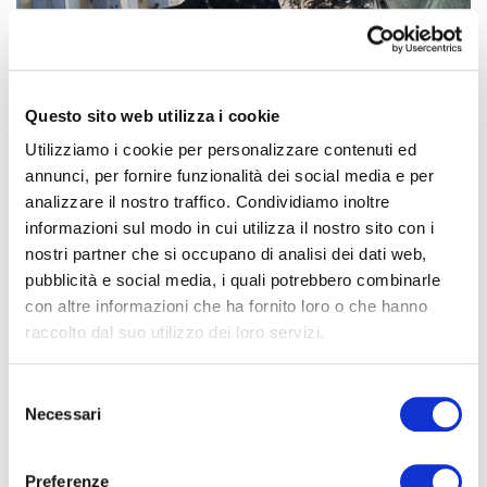
Questo sito web utilizza i cookie
Utilizziamo i cookie per personalizzare contenuti ed
annunci, per fornire funzionalità dei social media e per
analizzare il nostro traffico. Condividiamo inoltre
informazioni sul modo in cui utilizza il nostro sito con i
nostri partner che si occupano di analisi dei dati web,
pubblicità e social media, i quali potrebbero combinarle
Si, avete letto bene! Per i nostri servizi allontanamento volatili
con altre informazioni che ha fornito loro o che hanno
possiamo darvi la garanzia nero su bianco sul risultato
raccolto dal suo utilizzo dei loro servizi.
immediato; in poche parole si può vedere subito se il lavoro
appena eseguito funziona. Di questi tempi è davvero una
fortuna…
S
Necessari
e
l
e
Preferenze