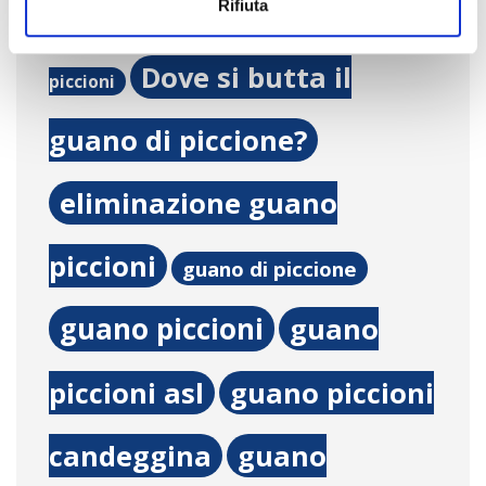
Rifiuta
dissuasore piccioni
dissuasori
Dove si butta il
piccioni
guano di piccione?
eliminazione guano
piccioni
guano di piccione
guano piccioni
guano
piccioni asl
guano piccioni
candeggina
guano