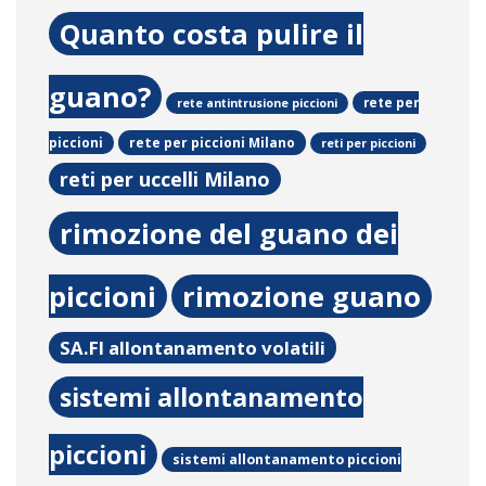
Quanto costa pulire il
guano?
rete per
rete antintrusione piccioni
rete per piccioni Milano
piccioni
reti per piccioni
reti per uccelli Milano
rimozione del guano dei
piccioni
rimozione guano
SA.FI allontanamento volatili
sistemi allontanamento
piccioni
sistemi allontanamento piccioni