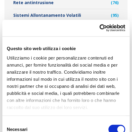
Rete antintrusione
(76)
Sistemi Allontanamento Volatili
(95)
Questo sito web utilizza i cookie
TAG CLOUD
Utilizziamo i cookie per personalizzare contenuti ed
annunci, per fornire funzionalità dei social media e per
allontanamento dei piccioni
analizzare il nostro traffico. Condividiamo inoltre
allontanamento piccioni
informazioni sul modo in cui utilizza il nostro sito con i
allontanamento
nostri partner che si occupano di analisi dei dati web,
allontanamento
pubblicità e social media, i quali potrebbero combinarle
piccioni milano
con altre informazioni che ha fornito loro o che hanno
raccolto dal suo utilizzo dei loro servizi.
volatili
allontanamento volatili
S
Necessari
e