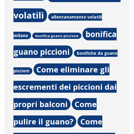
volatili
allontanamento volatili
bonifica
milano
bonifica guano piccione
guano piccioni
bonifiche da guano
Come eliminare gli
piccioni
escrementi dei piccioni dai
propri balconi
Come
pulire il guano?
Come