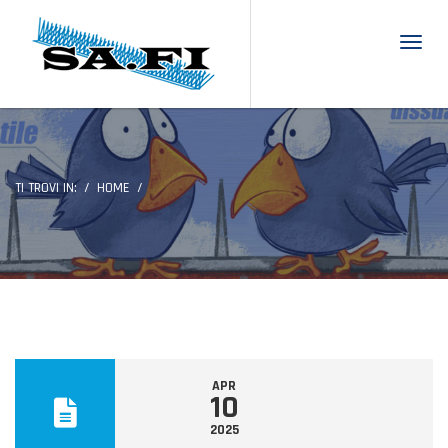
Toggl
TI TROVI IN:
HOME
APR
10
2025