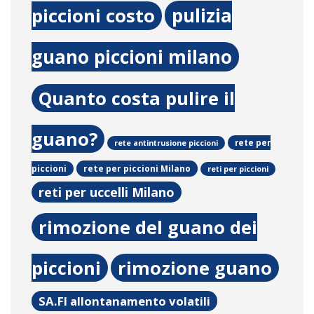
pulizia
piccioni costo
guano piccioni milano
Quanto costa pulire il
guano?
rete per
rete antintrusione piccioni
rete per piccioni Milano
piccioni
reti per piccioni
reti per uccelli Milano
rimozione del guano dei
piccioni
rimozione guano
SA.FI allontanamento volatili