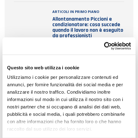
ARTICOLI IN PRIMO PIANO
Allontanamento Piccioni e
condizionatore: cosa succede
quando il lavoro non è eseguito
da professionisti
ARTICOLI IN PRIMO PIANO
Quando tornerai dalle
Questo sito web utilizza i cookie
vacanze… chi avrà abitato la
tua casa o la tua azienda ?
Utilizziamo i cookie per personalizzare contenuti ed
Foto testimonianza e
annunci, per fornire funzionalità dei social media e per
allontanamento volatili
analizzare il nostro traffico. Condividiamo inoltre
necessario
informazioni sul modo in cui utilizza il nostro sito con i
nostri partner che si occupano di analisi dei dati web,
pubblicità e social media, i quali potrebbero combinarle
con altre informazioni che ha fornito loro o che hanno
raccolto dal suo utilizzo dei loro servizi.
SEGUICI SU FACEBOOK!