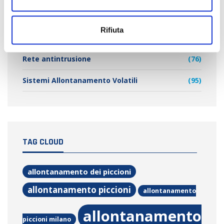
s
Metodi palliativi
(15)
o
Rifiuta
Problema e pulizia guano di piccione
(68)
Rete antintrusione
(76)
Sistemi Allontanamento Volatili
(95)
TAG CLOUD
allontanamento dei piccioni
allontanamento piccioni
allontanamento
allontanamento
piccioni milano