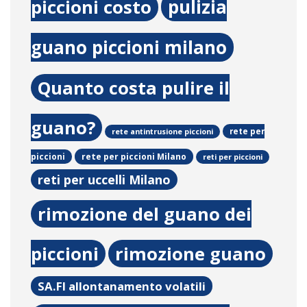
pulizia
piccioni costo
guano piccioni milano
Quanto costa pulire il
guano?
rete per
rete antintrusione piccioni
rete per piccioni Milano
piccioni
reti per piccioni
reti per uccelli Milano
rimozione del guano dei
piccioni
rimozione guano
SA.FI allontanamento volatili