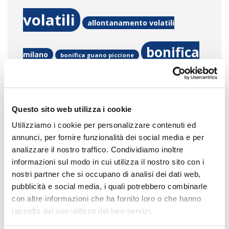
volatili
allontanamento volatili
bonifica
milano
bonifica guano piccione
guano piccioni
bonifiche da guano
Come eliminare gli
Questo sito web utilizza i cookie
piccioni
Utilizziamo i cookie per personalizzare contenuti ed
annunci, per fornire funzionalità dei social media e per
escrementi dei piccioni dai
analizzare il nostro traffico. Condividiamo inoltre
informazioni sul modo in cui utilizza il nostro sito con i
propri balconi
Come
nostri partner che si occupano di analisi dei dati web,
pubblicità e social media, i quali potrebbero combinarle
pulire il guano?
Come
con altre informazioni che ha fornito loro o che hanno
raccolto dal suo utilizzo dei loro servizi.