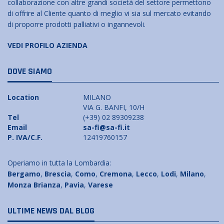
collaborazione con altre grandi società del settore permettono
di offrire al Cliente quanto di meglio vi sia sul mercato evitando
di proporre prodotti palliativi o ingannevoli.
VEDI PROFILO AZIENDA
DOVE SIAMO
Location
MILANO
VIA G. BANFI, 10/H
Tel
(+39) 02 89309238
Email
sa-fi@sa-fi.it
P. IVA/C.F.
12419760157
Operiamo in tutta la Lombardia:
Bergamo
,
Brescia
,
Como
,
Cremona
,
Lecco
,
Lodi
,
Milano
,
Monza Brianza
,
Pavia
,
Varese
ULTIME NEWS DAL BLOG