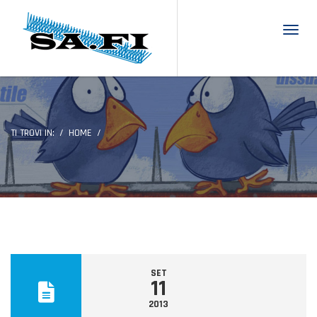
Toggl
TI TROVI IN:
HOME
SET
11
2013