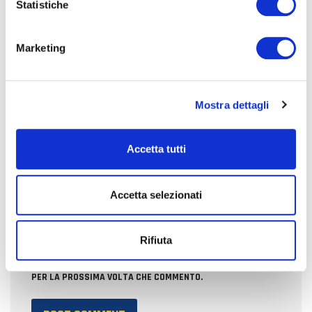
o
Statistiche
n
e
Marketing
d
NOME
e
l
Mostra dettagli
c
EMAIL
o
n
Accetta tutti
s
e
SITO WEB
n
Accetta selezionati
s
o
Rifiuta
SALVA IL MIO NOME, EMAIL E SITO WEB IN QUESTO BROWSER
PER LA PROSSIMA VOLTA CHE COMMENTO.