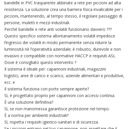
bandelle in PVC trasparente abbinate a rete per piccioni ad alta
resistenza. La soluzione crea una barriera fisica invalicabile per i
piccioni, mantenendo, al tempo stesso, il regolare passaggio di
persone, muletti e mezzi industriali.
Perché bandelle e rete anti volatili funzionano davvero ???
Questo specifico sistema allontanamento volatili impedisce
l’ingresso dei volatili in modo permanente senza ridurre la
luminosità nè l’operatività aziendale; è robusto, durevole e non
invasivo e compatibile con normative HACCP e requisiti ASL
Dove è consigliato questo intervento ?
Il sistema è ideale per: capannoni industriali, magazzini
logistici, aree di carico e scarico, aziende alimentari e produttive,
ecc. e
Il sistema funziona con porte sempre aperte?
Sì, è progettato proprio per capannoni con accessi continui.
È una soluzione definitiva?
Sì, se non manomessa garantisce protezione nel tempo.
È a norma per ambienti industriali?
Sì, rispetta i requisiti igienico-sanitari e di sicurezza.
Se i piccioni entrano nel tuo capannone, non aspettare che il