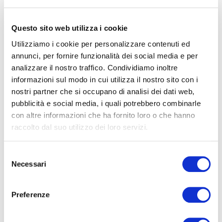
la tua casa o la tua azienda ? Foto
testimonianza e allontanamento volatili
necessario
Questo sito web utilizza i cookie
Utilizziamo i cookie per personalizzare contenuti ed
annunci, per fornire funzionalità dei social media e per
analizzare il nostro traffico. Condividiamo inoltre
informazioni sul modo in cui utilizza il nostro sito con i
nostri partner che si occupano di analisi dei dati web,
WRITE A REPLY OR COMMENT
pubblicità e social media, i quali potrebbero combinarle
con altre informazioni che ha fornito loro o che hanno
Il tuo indirizzo email non sarà pubblicato.
I campi
raccolto dal suo utilizzo dei loro servizi.
obbligatori sono contrassegnati
S
Necessari
e
l
e
Preferenze
z
i