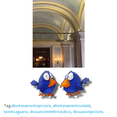
Tag:
allontanamentopiccioni
,
allontanamentovolatili
,
bonificaguano
,
dissuasoreelettrostatico
,
dissuasoripiccioni
,