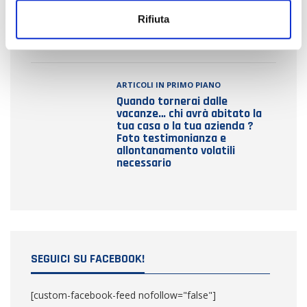
o
condizionatore: cosa succede
Rifiuta
quando il lavoro non è eseguito
da professionisti
ARTICOLI IN PRIMO PIANO
Quando tornerai dalle
vacanze… chi avrà abitato la
tua casa o la tua azienda ?
Foto testimonianza e
allontanamento volatili
necessario
SEGUICI SU FACEBOOK!
[custom-facebook-feed nofollow="false"]