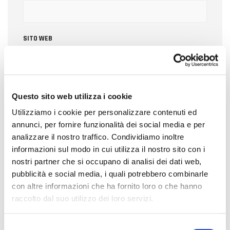
SITO WEB
Questo sito web utilizza i cookie
SALVA IL MIO NOME, EMAIL E SITO WEB IN QUESTO BROWSER
PER LA PROSSIMA VOLTA CHE COMMENTO.
Utilizziamo i cookie per personalizzare contenuti ed
annunci, per fornire funzionalità dei social media e per
analizzare il nostro traffico. Condividiamo inoltre
informazioni sul modo in cui utilizza il nostro sito con i
nostri partner che si occupano di analisi dei dati web,
pubblicità e social media, i quali potrebbero combinarle
con altre informazioni che ha fornito loro o che hanno
raccolto dal suo utilizzo dei loro servizi.
CERCA
S