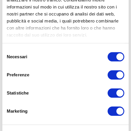
CATEGORIE PRINCIPALI
informazioni sul modo in cui utilizza il nostro sito con i
nostri partner che si occupano di analisi dei dati web,
Articoli in primo piano
(344)
pubblicità e social media, i quali potrebbero combinarle
con altre informazioni che ha fornito loro o che hanno
Barriere antintrusione
(44)
raccolto dal suo utilizzo dei loro servizi.
Cenni di biologia
(22)
S
Necessari
e
Curiosità
(162)
l
Dissuasori per volatili
(45)
e
Preferenze
z
Impianto elettrostatico
(7)
i
o
Statistiche
Metodi palliativi
(15)
n
e
Problema e pulizia guano di piccione
(68)
Marketing
d
Rete antintrusione
(76)
e
l