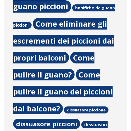
guano piccioni
bonifiche da guano
Come eliminare gli
piccioni
escrementi dei piccioni dai
propri balconi
Come
pulire il guano?
Come
pulire il guano dei piccioni
dal balcone?
dissuasore piccione
dissuasore piccioni
dissuasori