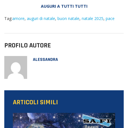
AUGURI A TUTTI TUTTI
Tag:
amore
,
auguri di natale
,
buon natale
,
natale 2025
,
pace
PROFILO AUTORE
ALESSANDRA
ARTICOLI SIMILI