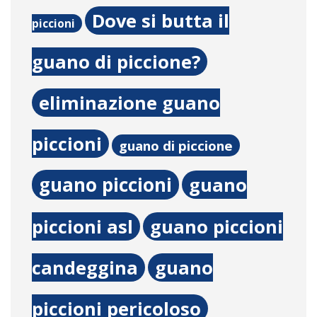
Dove si butta il
piccioni
guano di piccione?
eliminazione guano
piccioni
guano di piccione
guano piccioni
guano
piccioni asl
guano piccioni
candeggina
guano
piccioni pericoloso