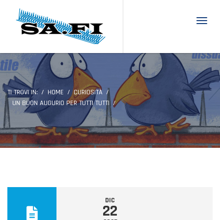
Toggl
TI TROVI IN:
HOME
CURIOSITÀ
UN BUON AUGURIO PER TUTTI TUTTI
DIC
22