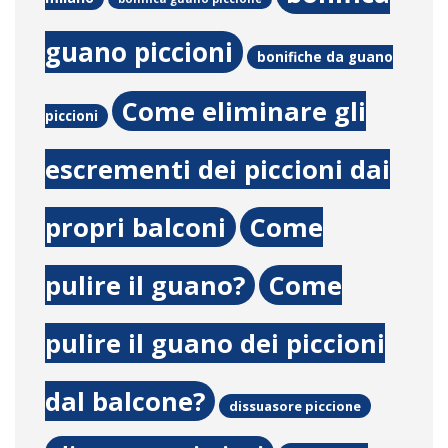
guano piccioni
bonifiche da guano
Come eliminare gli
piccioni
escrementi dei piccioni dai
propri balconi
Come
pulire il guano?
Come
pulire il guano dei piccioni
dal balcone?
dissuasore piccione