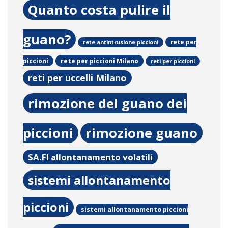
Quanto costa pulire il
guano?
rete per
rete antintrusione piccioni
rete per piccioni Milano
piccioni
reti per piccioni
reti per uccelli Milano
rimozione del guano dei
piccioni
rimozione guano
SA.FI allontanamento volatili
sistemi allontanamento
piccioni
sistemi allontanamento piccioni