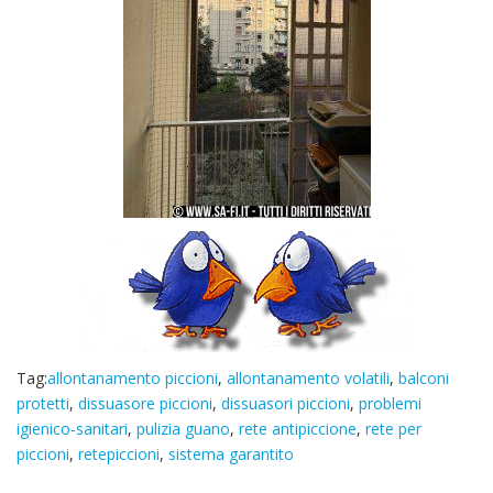
Tag:
allontanamento piccioni
,
allontanamento volatili
,
balconi
protetti
,
dissuasore piccioni
,
dissuasori piccioni
,
problemi
igienico-sanitari
,
pulizia guano
,
rete antipiccione
,
rete per
piccioni
,
retepiccioni
,
sistema garantito