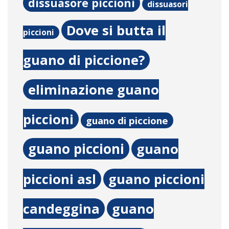
dissuasore piccioni
dissuasori
Dove si butta il
piccioni
guano di piccione?
eliminazione guano
piccioni
guano di piccione
guano piccioni
guano
piccioni asl
guano piccioni
candeggina
guano