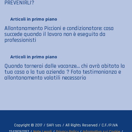
PREVENIRLI?
Articoli in primo piano
Allontanamento Piccioni e condizionatore: cosa
succede quando il lavoro non è eseguito da
professionisti
Articoli in primo piano
Quando tornerai dalle vacanze… chi avrà abitato la
tua casa o la tua azienda ? Foto testimonianza e
allontanamento volatili necessario
Copyright © 2017 / SAFI sas / All Rights Reserved / C.F./P.IVA
12419760157 /
Note Legali
/
Privacy Policy
/
Informativa sui Cookie
/