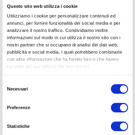
Questo sito web utilizza i cookie
allontanamento
piccioni milano
Utilizziamo i cookie per personalizzare contenuti ed
annunci, per fornire funzionalità dei social media e per
volatili
analizzare il nostro traffico. Condividiamo inoltre
allontanamento volatili
informazioni sul modo in cui utilizza il nostro sito con i
nostri partner che si occupano di analisi dei dati web,
bonifica
milano
bonifica guano piccione
pubblicità e social media, i quali potrebbero combinarle
con altre informazioni che ha fornito loro o che hanno
guano piccioni
raccolto dal suo utilizzo dei loro servizi.
bonifiche da guano
Come eliminare gli
S
piccioni
Necessari
e
l
escrementi dei piccioni dai
e
Preferenze
z
propri balconi
Come
i
o
Statistiche
n