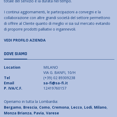
totale del servizio e la durata nel tempo.
I continui aggiornamenti, le partecipazioni a convegni e la
collaborazione con altre grandi società del settore permettono
di offrire al Cliente quanto di meglio vi sia sul mercato evitando
di proporre prodotti palliativi o ingannevoli.
VEDI PROFILO AZIENDA
DOVE SIAMO
Location
MILANO
VIA G. BANFI, 10/H
Tel
(+39) 02 89309238
Email
sa-fi@sa-fi.it
P. IVA/C.F.
12419760157
Operiamo in tutta la Lombardia:
Bergamo
,
Brescia
,
Como
,
Cremona
,
Lecco
,
Lodi
,
Milano
,
Monza Brianza
,
Pavia
,
Varese