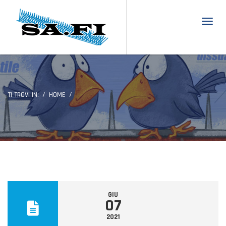
Toggl
TI TROVI IN:
HOME
GIU
07
2021