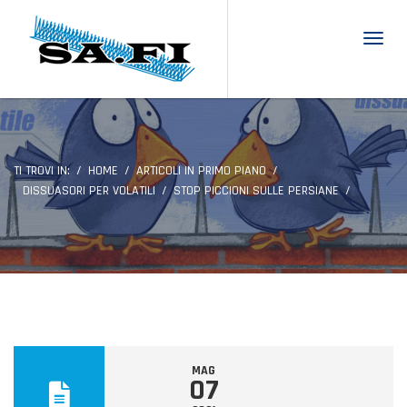
Toggl
TI TROVI IN:
HOME
ARTICOLI IN PRIMO PIANO
DISSUASORI PER VOLATILI
STOP PICCIONI SULLE PERSIANE
MAG
07