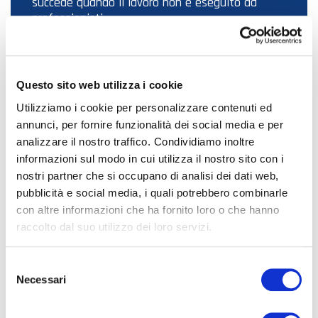
succede quando il lavoro non è eseguito da
professionisti
Questo sito web utilizza i cookie
Utilizziamo i cookie per personalizzare contenuti ed
annunci, per fornire funzionalità dei social media e per
analizzare il nostro traffico. Condividiamo inoltre
informazioni sul modo in cui utilizza il nostro sito con i
nostri partner che si occupano di analisi dei dati web,
pubblicità e social media, i quali potrebbero combinarle
con altre informazioni che ha fornito loro o che hanno
raccolto dal suo utilizzo dei loro servizi.
S
Necessari
e
l
e