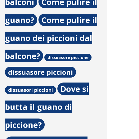
balconi
Come pulire il
guano?
Come pulire il
guano dei piccioni dal
balcone?
dissuasore piccione
dissuasore piccioni
Dove si
dissuasori piccioni
butta il guano di
piccione?