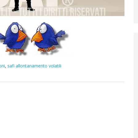
oni
,
safi allontanamento volatili