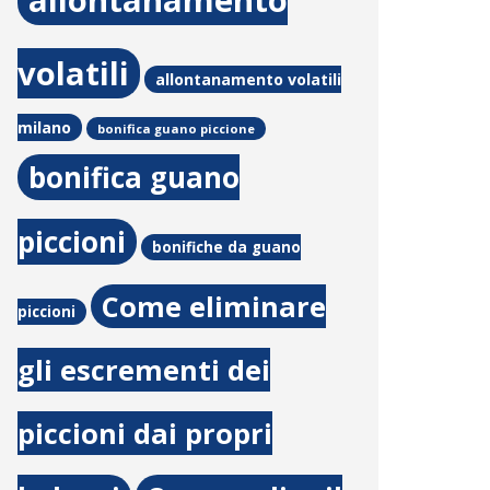
allontanamento
volatili
allontanamento volatili
milano
bonifica guano piccione
bonifica guano
piccioni
bonifiche da guano
Come eliminare
piccioni
gli escrementi dei
piccioni dai propri