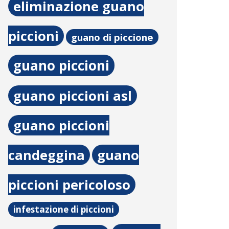
eliminazione guano
piccioni
guano di piccione
guano piccioni
guano piccioni asl
guano piccioni
candeggina
guano
piccioni pericoloso
infestazione di piccioni