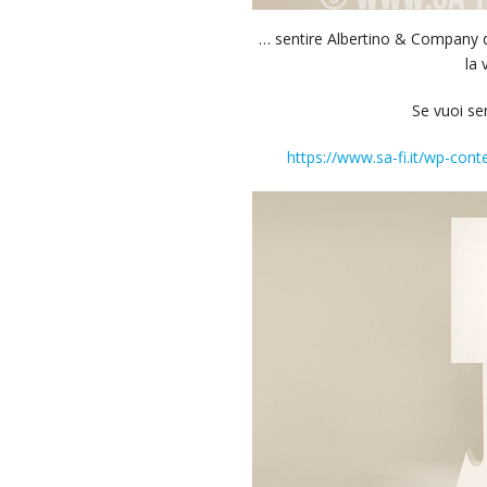
… sentire Albertino & Company d
la 
Se vuoi sen
https://www.sa-fi.it/wp-con