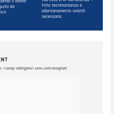
ando il lavoro
Foto testimonianza e
guito da
allontanamento volatili
isti
necessario
ENT
o.
I campi obbligatori sono contrassegnati