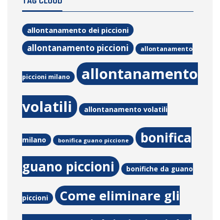
TAG CLOUD
allontanamento dei piccioni
allontanamento piccioni
allontanamento
allontanamento
piccioni milano
volatili
allontanamento volatili
bonifica
milano
bonifica guano piccione
guano piccioni
bonifiche da guano
Come eliminare gli
piccioni