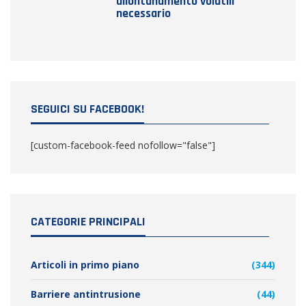
allontanamento volatili
necessario
SEGUICI SU FACEBOOK!
[custom-facebook-feed nofollow="false"]
CATEGORIE PRINCIPALI
Articoli in primo piano
(344)
Barriere antintrusione
(44)