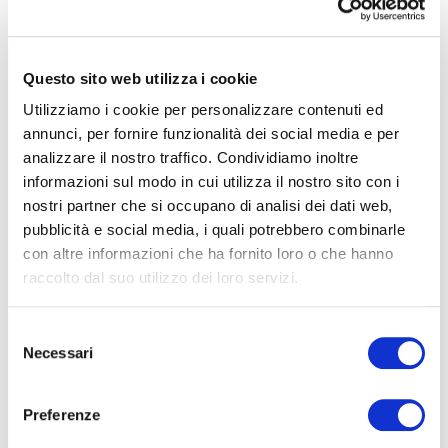
Questo sito web utilizza i cookie
Utilizziamo i cookie per personalizzare contenuti ed
annunci, per fornire funzionalità dei social media e per
analizzare il nostro traffico. Condividiamo inoltre
informazioni sul modo in cui utilizza il nostro sito con i
nostri partner che si occupano di analisi dei dati web,
pubblicità e social media, i quali potrebbero combinarle
con altre informazioni che ha fornito loro o che hanno
raccolto dal suo utilizzo dei loro servizi.
S
Necessari
e
l
Zecche piccioni e guano: rischi reali per la salute
e
e allontanamento volatili efficace a norma di
Preferenze
z
legge