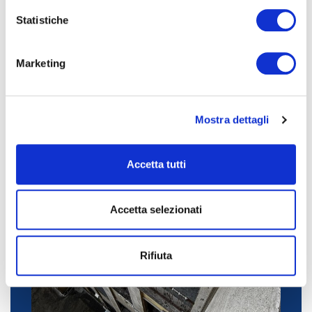
i
o
Statistiche
n
e
Marketing
d
e
l
Mostra dettagli
c
o
n
Accetta tutti
s
e
n
Accetta selezionati
s
o
Rifiuta