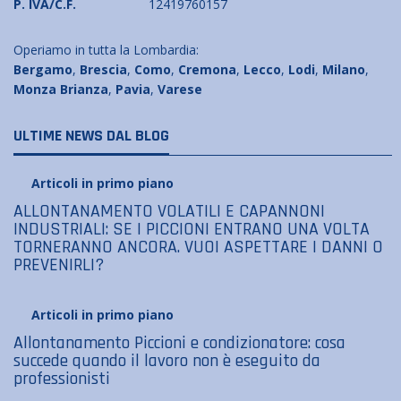
P. IVA/C.F.
12419760157
Operiamo in tutta la Lombardia:
Bergamo
,
Brescia
,
Como
,
Cremona
,
Lecco
,
Lodi
,
Milano
,
Monza Brianza
,
Pavia
,
Varese
ULTIME NEWS DAL BLOG
Articoli in primo piano
ALLONTANAMENTO VOLATILI E CAPANNONI
INDUSTRIALI: SE I PICCIONI ENTRANO UNA VOLTA
TORNERANNO ANCORA. VUOI ASPETTARE I DANNI O
PREVENIRLI?
Articoli in primo piano
Allontanamento Piccioni e condizionatore: cosa
succede quando il lavoro non è eseguito da
professionisti