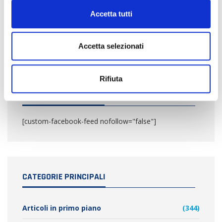
n
Foto testimonianza e
Accetta tutti
allontanamento volatili
s
necessario
e
n
Accetta selezionati
s
o
Rifiuta
SEGUICI SU FACEBOOK!
[custom-facebook-feed nofollow="false"]
CATEGORIE PRINCIPALI
Articoli in primo piano
(344)