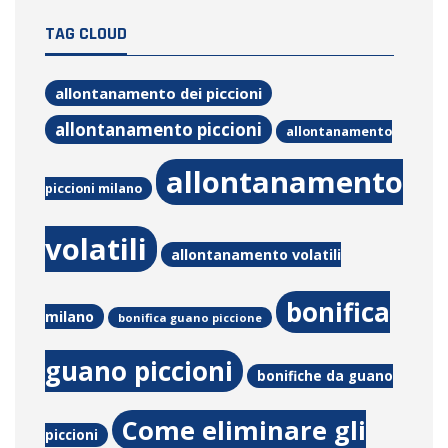
TAG CLOUD
allontanamento dei piccioni
allontanamento piccioni
allontanamento
allontanamento
piccioni milano
volatili
allontanamento volatili
bonifica
milano
bonifica guano piccione
guano piccioni
bonifiche da guano
Come eliminare gli
piccioni