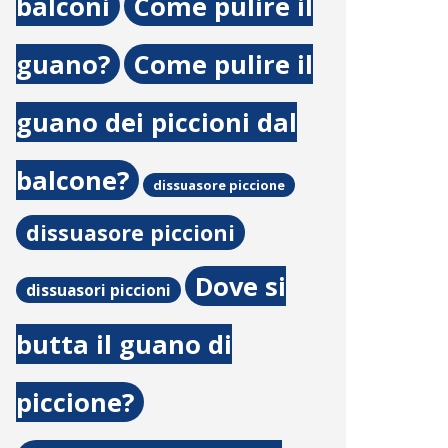
balconi
Come pulire il
guano?
Come pulire il
guano dei piccioni dal
balcone?
dissuasore piccione
dissuasore piccioni
Dove si
dissuasori piccioni
butta il guano di
piccione?