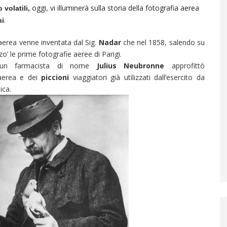
oggi, vi illuminerà sulla storia della fotografia aerea
 volatili,
.
ni
aerea venne inventata dal Sig.
Nadar
che nel 1858, salendo su
o’ le prime fotografie aeree di Parigi.
, un farmacista di nome
Julius Neubronne
approfittò
a aerea e dei
piccioni
viaggiatori già utilizzati dall’esercito da
ica.