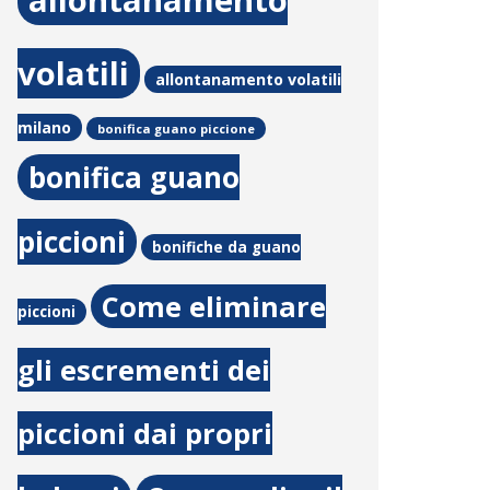
allontanamento
volatili
allontanamento volatili
milano
bonifica guano piccione
bonifica guano
piccioni
bonifiche da guano
Come eliminare
piccioni
gli escrementi dei
piccioni dai propri