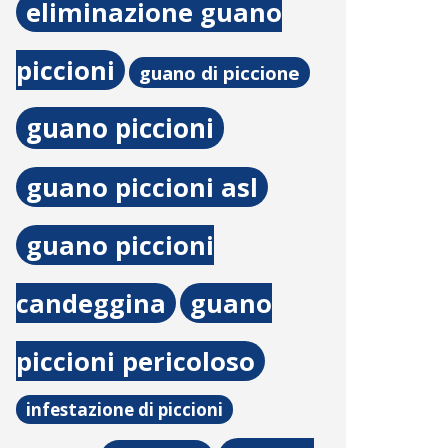
eliminazione guano
piccioni
guano di piccione
guano piccioni
guano piccioni asl
guano piccioni
candeggina
guano
piccioni pericoloso
infestazione di piccioni