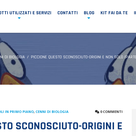
TTI UTILIZZATI E SERVIZI
CONTATTI
BLOG
KIT FAI DA TE
NI DI BIOLOGIA
PICCIONE QUESTO SCONOSCIUTO-ORIGINI E NON SOLO (PARTE
LI IN PRIMO PIANO
,
CENNI DI BIOLOGIA
0 COMMENTI
STO SCONOSCIUTO-ORIGINI E