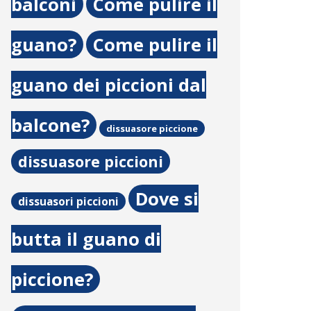
balconi
Come pulire il
guano?
Come pulire il
guano dei piccioni dal
balcone?
dissuasore piccione
dissuasore piccioni
Dove si
dissuasori piccioni
butta il guano di
piccione?