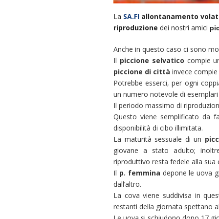
La
SA.FI
allontanamento volati
riproduzione
dei nostri amici
pi
Anche in questo caso ci sono mol
Il
piccione selvatico
compie una
piccione di città
invece compie p
Potrebbe esserci, per ogni copp
un numero notevole di esemplari qu
Il periodo massimo di riproduzio
Questo viene semplificato da fa
disponibilità di cibo illimitata.
La maturità sessuale di un
pic
giovane a stato adulto; inolt
riproduttivo resta fedele alla sua
Il
p. femmina
depone le uova gi
dall’altro.
La cova viene suddivisa in que
restanti della giornata spettano a
Le uova si schiudono dopo 17 gio