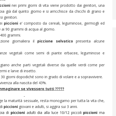
ccioni
nei primi giorni di vita viene prodotto dai genitori, una
bia già dal quinto giorno e si arricchisce da chicchi di grano e
si genitori.
dei
piccioni
e’ composto da cereali, leguminose, germogli ed
0 ai 90 grammi di acqua al giorno.
0/400 grammi.
azione giornaliera il
piccione selvatico
presenta alcune
stanze vegetali come semi di piante erbacee, leguminose e
iano anche parti vegetali diverse da quelle verdi come per
rmi e larve di insetto.
ai 30 giorni dopodiché sono in grado di volare e a sopravvivere.
ivenza alla nascita del 43%.
mmaginare se vivessero tutti ?????
e la maturità sessuale, resta monogamo per tutta la vita che,
 di
piccioni
giovani e adulti, si aggira sui 3 anni.
pia di
piccioni
adulti dia alla luce 10/12 piccoli
piccioni
ma