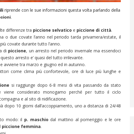
li
riprende con le sue informazioni questa volta parlando della
.
ccioni
te differenze tra
piccione selvatico
e
piccione di città
.
 o due covate l’anno nel periodo tarda privamera/estate, il
iù covate durante tutto l’anno.
ia di
piccione
, un arresto nel periodo invernale ma essendoci
esto arresto e’ quasi del tutto irrilevante.
ne avviene tra marzo e giugno ed in autunno.
ttori come clima più confortevole, ore di luce più lunghe e
cione
si raggiunge dopo 6-8 mesi di vita passando da stato
re viene considerato monogamo perché per tutto il ciclo
 compagna e al sito di nidificazione.
à dopo 10 giorni dall’accoppiamento, uno a distanza di 24/48
sto modo: il
p. maschio
dal mattino al pomeriggio e le ore
l
piccione femmina
.
rni.