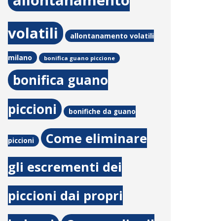
allontanamento
volatili
allontanamento volatili
milano
bonifica guano piccione
bonifica guano
piccioni
bonifiche da guano
Come eliminare
piccioni
gli escrementi dei
piccioni dai propri