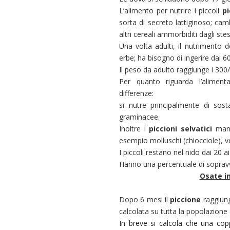
L’alimento per nutrire i piccoli
pi
sorta di secreto lattiginoso; cam
altri cereali ammorbiditi dagli stes
Una volta adulti, il nutrimento 
erbe; ha bisogno di ingerire dai 6
Il peso da adulto raggiunge i 30
Per quanto riguarda l’aliment
differenze:
si nutre principalmente di so
graminacee.
Inoltre i
piccioni
selvatici
mang
esempio molluschi (chiocciole), ve
I piccoli restano nel nido dai 20 
Hanno una percentuale di sopravv
Osate i
Dopo 6 mesi il
piccione
raggiung
calcolata su tutta la popolazione
In breve si calcola che una cop