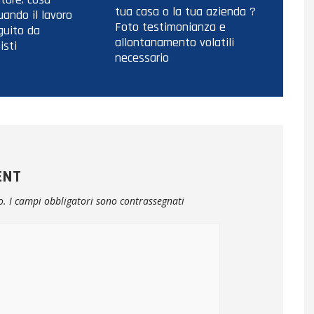
tua casa o la tua azienda ?
ando il lavoro
Foto testimonianza e
guito da
allontanamento volatili
isti
necessario
ENT
o.
I campi obbligatori sono contrassegnati