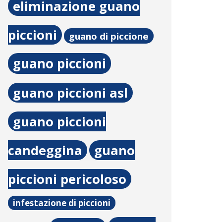
eliminazione guano
piccioni
guano di piccione
guano piccioni
guano piccioni asl
guano piccioni
candeggina
guano
piccioni pericoloso
infestazione di piccioni