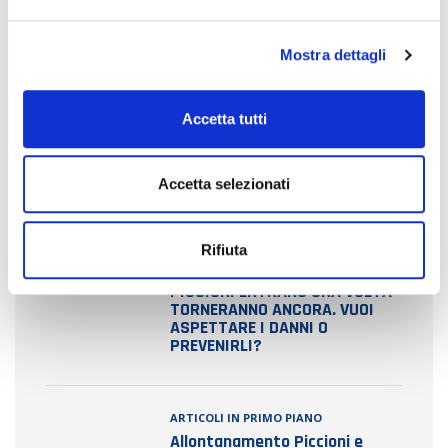
e
l
Mostra dettagli
c
o
n
Accetta tutti
s
e
ULTIME NEWS
n
Accetta selezionati
s
o
ARTICOLI IN PRIMO PIANO
Rifiuta
ALLONTANAMENTO VOLATILI E
CAPANNONI INDUSTRIALI: SE I
PICCIONI ENTRANO UNA VOLTA
TORNERANNO ANCORA. VUOI
ASPETTARE I DANNI O
PREVENIRLI?
ARTICOLI IN PRIMO PIANO
Allontanamento Piccioni e