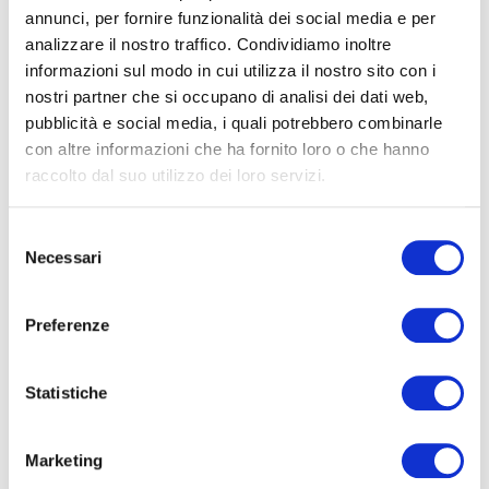
annunci, per fornire funzionalità dei social media e per
analizzare il nostro traffico. Condividiamo inoltre
informazioni sul modo in cui utilizza il nostro sito con i
SITO WEB
nostri partner che si occupano di analisi dei dati web,
pubblicità e social media, i quali potrebbero combinarle
con altre informazioni che ha fornito loro o che hanno
raccolto dal suo utilizzo dei loro servizi.
SALVA IL MIO NOME, EMAIL E SITO WEB IN QUESTO BROWSER
PER LA PROSSIMA VOLTA CHE COMMENTO.
S
Necessari
e
l
e
Preferenze
z
i
o
Statistiche
n
e
Marketing
CERCA
d