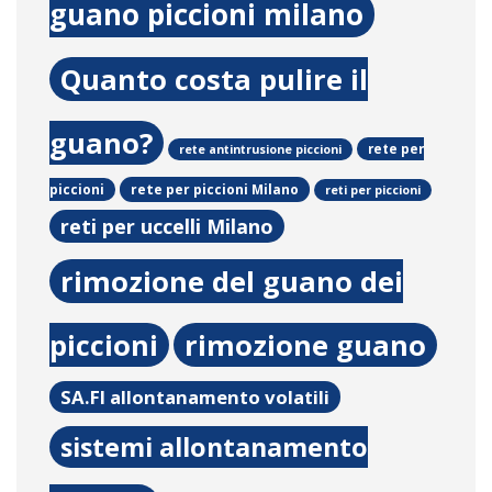
guano piccioni milano
Quanto costa pulire il
guano?
rete per
rete antintrusione piccioni
rete per piccioni Milano
piccioni
reti per piccioni
reti per uccelli Milano
rimozione del guano dei
piccioni
rimozione guano
SA.FI allontanamento volatili
sistemi allontanamento