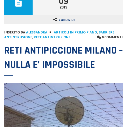
09
2013
CONDIVIDI
INSERITO DA
ALESSANDRA
ARTICOLI IN PRIMO PIANO
,
BARRIERE
ANTINTRUSIONE
,
RETE ANTINTRUSIONE
0 COMMENTI
RETI ANTIPICCIONE MILANO –
NULLA E’ IMPOSSIBILE