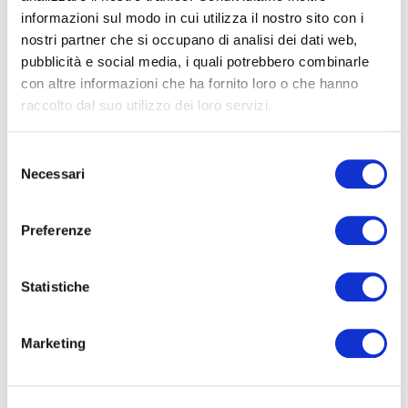
guano piccioni
informazioni sul modo in cui utilizza il nostro sito con i
bonifiche da guano
nostri partner che si occupano di analisi dei dati web,
Come eliminare gli
pubblicità e social media, i quali potrebbero combinarle
piccioni
con altre informazioni che ha fornito loro o che hanno
raccolto dal suo utilizzo dei loro servizi.
escrementi dei piccioni dai
S
propri balconi
Come
Necessari
e
l
pulire il guano?
Come
e
Preferenze
z
i
pulire il guano dei piccioni
o
Statistiche
n
dal balcone?
e
dissuasore piccione
Marketing
d
e
dissuasore piccioni
dissuasori
l