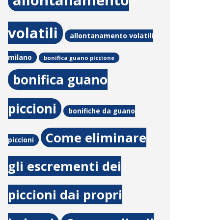
allontanamento
volatili
allontanamento volatili
milano
bonifica guano piccione
bonifica guano
piccioni
bonifiche da guano
Come eliminare
piccioni
gli escrementi dei
piccioni dai propri