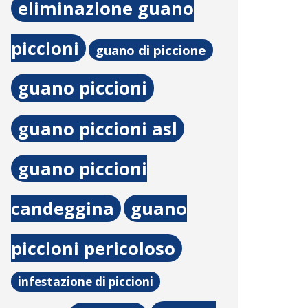
eliminazione guano
piccioni
guano di piccione
guano piccioni
guano piccioni asl
guano piccioni
candeggina
guano
piccioni pericoloso
infestazione di piccioni