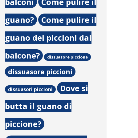
balconi
Come pulire il
guano?
Come pulire il
guano dei piccioni dal
balcone?
dissuasore piccione
dissuasore piccioni
Dove si
dissuasori piccioni
butta il guano di
piccione?