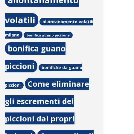
allontanamento
volatili
allontanamento volatili
milano
bonifica guano piccione
bonifica guano
piccioni
bonifiche da guano
Come eliminare
piccioni
gli escrementi dei
piccioni dai propri