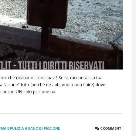
oni che rovinano i tuoi spazi? Se sì, raccontaci la tua
 “alcune” foto (perchè ne abbiamo a non finire) dove
 anche UN solo piccione ha…
MA E PULIZIA GUANO DI PICCIONE
0 COMMENTI