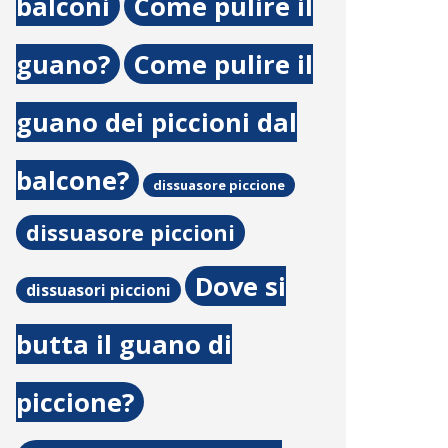
balconi
Come pulire il
guano?
Come pulire il
guano dei piccioni dal
balcone?
dissuasore piccione
dissuasore piccioni
Dove si
dissuasori piccioni
butta il guano di
piccione?