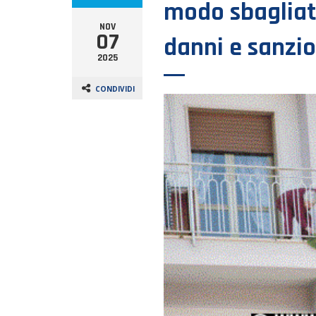
modo sbagliato
NOV
07
danni e sanzi
2025
CONDIVIDI