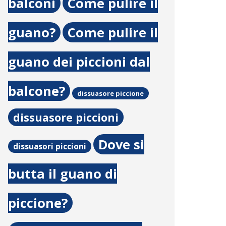
balconi
Come pulire il
guano?
Come pulire il
guano dei piccioni dal
balcone?
dissuasore piccione
dissuasore piccioni
Dove si
dissuasori piccioni
butta il guano di
piccione?