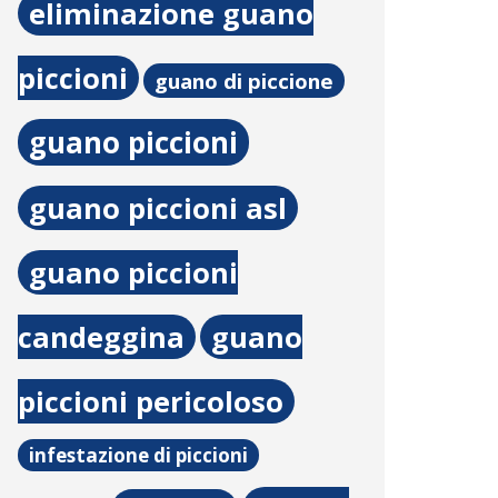
eliminazione guano
piccioni
guano di piccione
guano piccioni
guano piccioni asl
guano piccioni
candeggina
guano
piccioni pericoloso
infestazione di piccioni