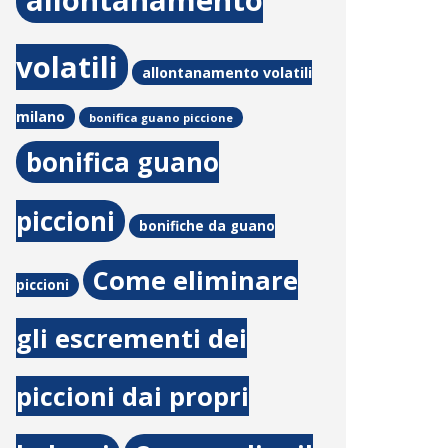
allontanamento
volatili
allontanamento volatili
milano
bonifica guano piccione
bonifica guano
piccioni
bonifiche da guano
Come eliminare
piccioni
gli escrementi dei
piccioni dai propri