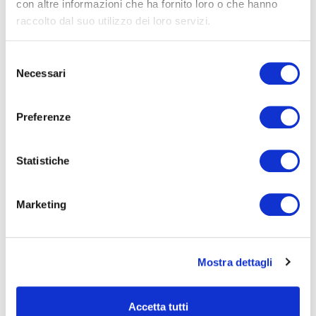
con altre informazioni che ha fornito loro o che hanno
propri balconi
Come
raccolto dal suo utilizzo dei loro servizi.
pulire il guano?
Come
S
Necessari
e
pulire il guano dei piccioni
l
e
Preferenze
z
dal balcone?
dissuasore piccione
i
o
Statistiche
dissuasore piccioni
dissuasori
n
e
Dove si butta il
Marketing
d
piccioni
e
guano di piccione?
l
Mostra dettagli
c
o
eliminazione guano
n
Accetta tutti
s