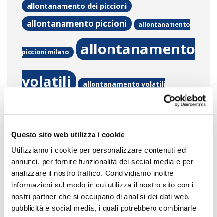
allontanamento dei piccioni
allontanamento piccioni
allontanamento
allontanamento
piccioni milano
volatili
allontanamento volatili
bonifica
milano
bonifica guano piccione
Questo sito web utilizza i cookie
guano piccioni
bonifiche da guano
Utilizziamo i cookie per personalizzare contenuti ed
annunci, per fornire funzionalità dei social media e per
Come eliminare gli
piccioni
analizzare il nostro traffico. Condividiamo inoltre
informazioni sul modo in cui utilizza il nostro sito con i
escrementi dei piccioni dai
nostri partner che si occupano di analisi dei dati web,
pubblicità e social media, i quali potrebbero combinarle