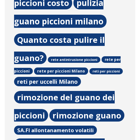
pulizia
piccioni costo
guano piccioni milano
Quanto costa pulire il
guano?
rete per
rete antintrusione piccioni
rete per piccioni Milano
piccioni
reti per piccioni
reti per uccelli Milano
rimozione del guano dei
piccioni
rimozione guano
SA.FI allontanamento volatili