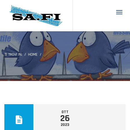
Toggl
TI TROVI IN:
HOME
OTT
26
2023