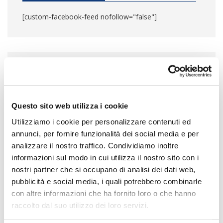
[custom-facebook-feed nofollow="false"]
CATEGORIE PRINCIPALI
Articoli in primo piano
(344)
Questo sito web utilizza i cookie
Utilizziamo i cookie per personalizzare contenuti ed
Barriere antintrusione
(44)
annunci, per fornire funzionalità dei social media e per
analizzare il nostro traffico. Condividiamo inoltre
Cenni di biologia
(22)
informazioni sul modo in cui utilizza il nostro sito con i
Curiosità
(162)
nostri partner che si occupano di analisi dei dati web,
pubblicità e social media, i quali potrebbero combinarle
Dissuasori per volatili
(45)
con altre informazioni che ha fornito loro o che hanno
raccolto dal suo utilizzo dei loro servizi.
Impianto elettrostatico
(7)