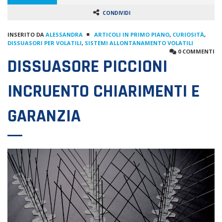
CONDIVIDI
INSERITO DA
ALESSANDRA
ARTICOLI IN PRIMO PIANO
,
CURIOSITÀ
,
DISSUASORI PER VOLATILI
,
SISTEMI ALLONTANAMENTO VOLATILI
0 COMMENTI
DISSUASORE PICCIONI
INCRUENTO CHIARIMENTI E
GARANZIA