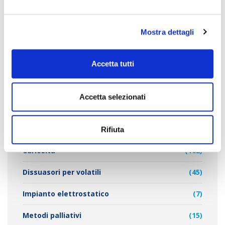
e
l
Mostra dettagli
c
o
CATEGORIE PRINCIPALI
n
Accetta tutti
s
e
Articoli in primo piano
(344)
n
Accetta selezionati
s
Barriere antintrusione
(44)
o
Cenni di biologia
(22)
Rifiuta
Curiosità
(162)
Dissuasori per volatili
(45)
Impianto elettrostatico
(7)
Metodi palliativi
(15)