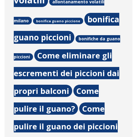
volatili
allontanamento volatili
bonifica
milano
bonifica guano piccione
guano piccioni
bonifiche da guano
Come eliminare gli
piccioni
escrementi dei piccioni dai
propri balconi
Come
pulire il guano?
Come
pulire il guano dei piccioni