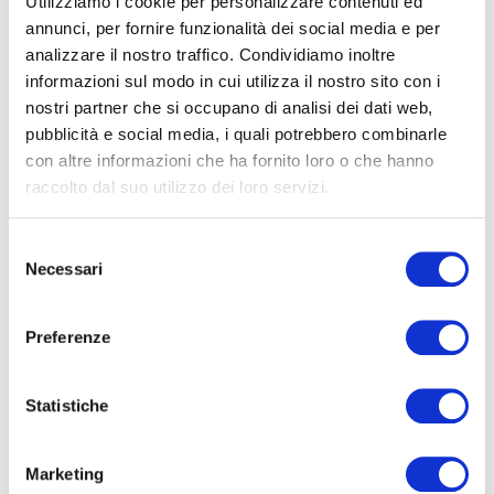
Utilizziamo i cookie per personalizzare contenuti ed
Allontanamento Piccioni e
annunci, per fornire funzionalità dei social media e per
condizionatore: cosa succede
quando il lavoro non è eseguito
analizzare il nostro traffico. Condividiamo inoltre
da professionisti
informazioni sul modo in cui utilizza il nostro sito con i
nostri partner che si occupano di analisi dei dati web,
pubblicità e social media, i quali potrebbero combinarle
ARTICOLI IN PRIMO PIANO
con altre informazioni che ha fornito loro o che hanno
Quando tornerai dalle
raccolto dal suo utilizzo dei loro servizi.
vacanze… chi avrà abitato la
tua casa o la tua azienda ?
Foto testimonianza e
S
allontanamento volatili
Necessari
necessario
e
l
e
Preferenze
z
i
o
Statistiche
SEGUICI SU FACEBOOK!
n
e
Marketing
d
[custom-facebook-feed nofollow="false"]