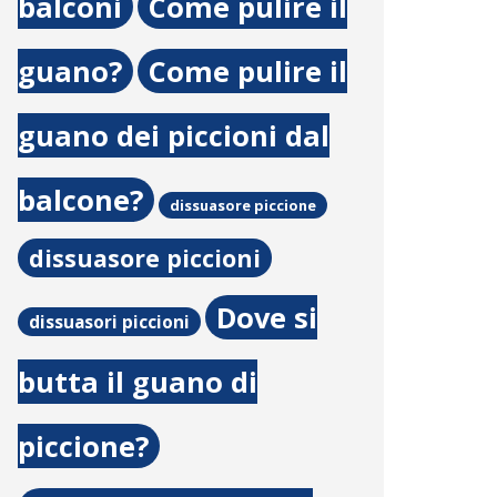
balconi
Come pulire il
guano?
Come pulire il
guano dei piccioni dal
balcone?
dissuasore piccione
dissuasore piccioni
Dove si
dissuasori piccioni
butta il guano di
piccione?