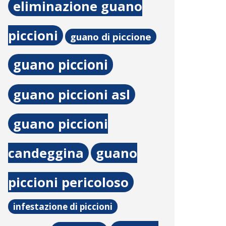
eliminazione guano
piccioni
guano di piccione
guano piccioni
guano piccioni asl
guano piccioni
candeggina
guano
piccioni pericoloso
infestazione di piccioni