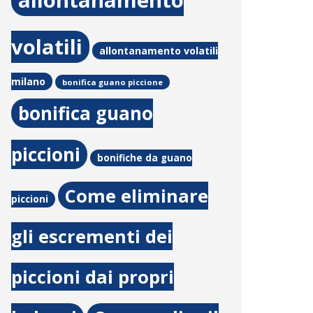
allontanamento
volatili
allontanamento volatili
milano
bonifica guano piccione
bonifica guano
piccioni
bonifiche da guano
Come eliminare
piccioni
gli escrementi dei
piccioni dai propri