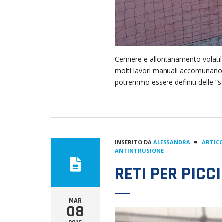
Cerniere e allontanamento volati
molti lavori manuali accomunano i
potremmo essere definiti delle “sa
INSERITO DA
ALESSANDRA
ARTICO
ANTINTRUSIONE
RETI PER PICC
MAR
08