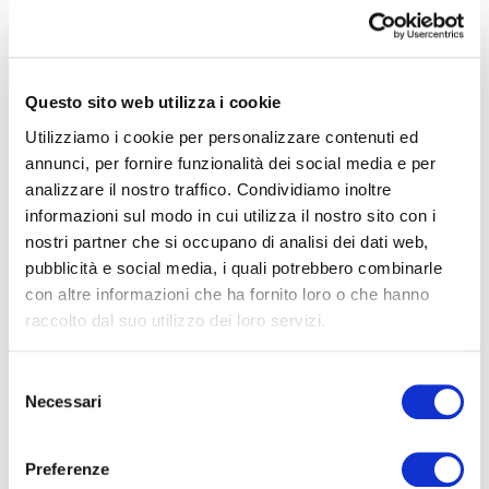
VEDI DETTAGLI →
Questo sito web utilizza i cookie
Barriera Antintrusione per Pannelli
Utilizziamo i cookie per personalizzare contenuti ed
Solari
annunci, per fornire funzionalità dei social media e per
analizzare il nostro traffico. Condividiamo inoltre
informazioni sul modo in cui utilizza il nostro sito con i
nostri partner che si occupano di analisi dei dati web,
pubblicità e social media, i quali potrebbero combinarle
con altre informazioni che ha fornito loro o che hanno
raccolto dal suo utilizzo dei loro servizi.
S
Necessari
e
l
e
Preferenze
z