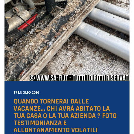
17 LUGLIO 2026
QUANDO TORNERAI DALLE
VACANZE… CHI AVRÀ ABITATO LA
TUA CASA O LA TUA AZIENDA ? FOTO
TESTIMONIANZA E
ALLONTANAMENTO VOLATILI