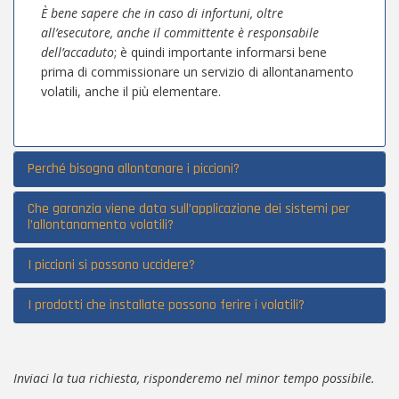
È bene sapere che in caso di infortuni, oltre
all’esecutore, anche il committente è responsabile
dell’accaduto
; è quindi importante informarsi bene
prima di commissionare un servizio di allontanamento
volatili, anche il più elementare.
Perché bisogna allontanare i piccioni?
Che garanzia viene data sull’applicazione dei sistemi per
l’allontanamento volatili?
I piccioni si possono uccidere?
I prodotti che installate possono ferire i volatili?
Inviaci la tua richiesta, risponderemo nel minor tempo possibile.