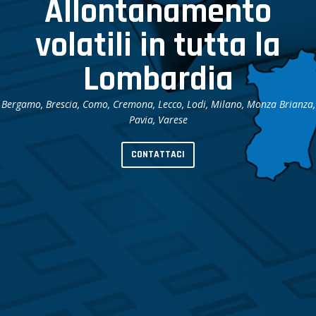
Allontanamento
volatili in tutta la
Lombardia
Bergamo, Brescia, Como, Cremona, Lecco, Lodi, Milano, Monza Brianza,
Bergamo, Brescia, Como, Cremona, Lecco, Lodi, Milano, Monza Brianza,
Facile da applicare - Economico - Incruento - Resistente
Pavia, Varese
Pavia, Varese
CONTATTACI