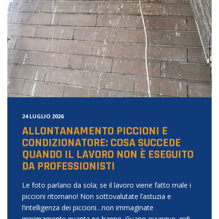
24 LUGLIO 2026
ALLONTANAMENTO PICCIONI E
CONDIZIONATORE: COSA SUCCEDE
QUANDO IL LAVORO NON È ESEGUITO
DA PROFESSIONISTI
Le foto parlano da sola; se il lavoro viene fatto male i
piccioni ritornano! Non sottovalutate l’astuzia e
l’intelligenza dei piccioni…non immaginate
minimamente quanta ne hanno. Guano ovunque, nidi,